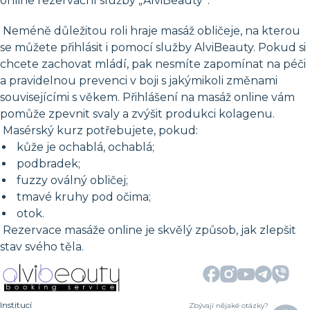
online rezervační služby „AlviBeauty“.
Neméně důležitou roli hraje masáž obličeje, na kterou
se můžete přihlásit i pomocí služby AlviBeauty. Pokud si
chcete zachovat mládí, pak nesmíte zapomínat na péči
a pravidelnou prevenci v boji s jakýmikoli změnami
souvisejícími s věkem. Přihlášení na masáž online vám
pomůže zpevnit svaly a zvýšit produkci kolagenu.
Masérský kurz potřebujete, pokud:
kůže je ochablá, ochablá;
podbradek;
fuzzy oválný obličej;
tmavé kruhy pod očima;
otok.
Rezervace masáže online je skvělý způsob, jak zlepšit
stav svého těla.
Institucí
Zbývají nějaké otázky?