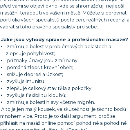
před vámi se objeví okno, kde se shromažďují nejlepší
masážní terapeuti ve vašem městě. Můžete si porovnat
portfolia všech specialistů podle cen, reálných recenzí a
vybrat si toho pravého specialisty pro sebe.
Jaké jsou výhody správné a profesionální masáže?
zmírňuje bolest v problémových oblastech a
zlepšuje pohyblivost;
příznaky únavy jsou zmírněny;
pomáhá zlepšit krevní oběh;
snižuje depresi a úzkost;
zvyšuje imunitu;
zlepšuje celkový stav těla a pokožky;
zvyšuje flexibilitu kloubů;
zmírňuje bolesti hlavy včetně migrén.
A to je jen malý kousek, ve skutečnosti je těchto bodů
mnohem více. Proto je to další argument, proč se
přihlásit na masáž online pomocí pohodlné a pohodlné