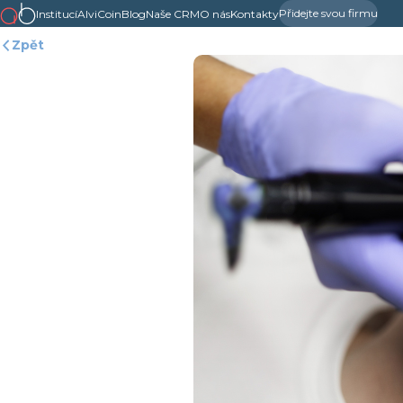
Přidejte svou firmu
Institucí
AlviCoin
Blog
Naše CRM
O nás
Kontakty
Zpět