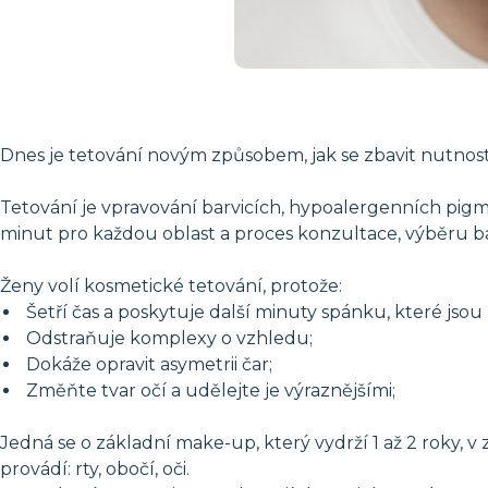
Dnes je tetování novým způsobem, jak se zbavit nutnos
Tetování je vpravování barvicích, hypoalergenních pigm
minut pro každou oblast a proces konzultace, výběru ba
Ženy volí kosmetické tetování, protože:
Šetří čas a poskytuje další minuty spánku, které js
Odstraňuje komplexy o vzhledu;
Dokáže opravit asymetrii čar;
Změňte tvar očí a udělejte je výraznějšími;
Jedná se o základní make-up, který vydrží 1 až 2 roky, v z
provádí: rty, obočí, oči.