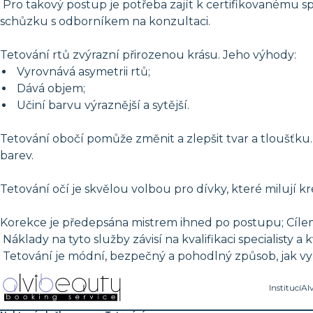
Pro takový postup je potřeba zajít k certifikovanému spe
schůzku s odborníkem na konzultaci.
Tetování rtů zvýrazní přirozenou krásu. Jeho výhody:
Vyrovnává asymetrii rtů;
Dává objem;
Učiní barvu výraznější a sytější.
Tetování obočí pomůže změnit a zlepšit tvar a tloušťku.
barev.
Tetování očí je skvělou volbou pro dívky, které milují 
Korekce je předepsána mistrem ihned po postupu; Cílem
Náklady na tyto služby závisí na kvalifikaci specialisty a 
Tetování je módní, bezpečný a pohodlný způsob, jak vy
Institucí
Al