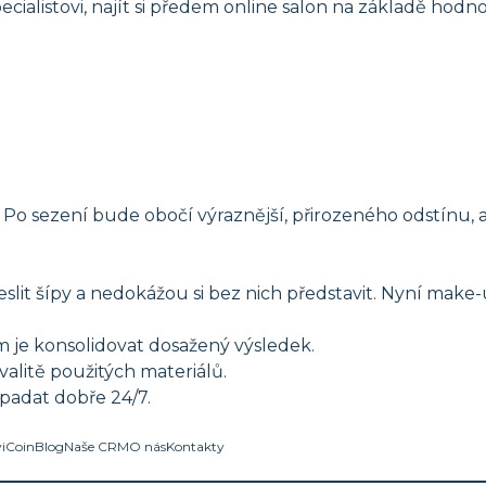
cialistovi, najít si předem online salon na základě hodno
 Po sezení bude obočí výraznější, přirozeného odstínu, 
kreslit šípy a nedokážou si bez nich představit. Nyní m
 je konsolidovat dosažený výsledek.
kvalitě použitých materiálů.
padat dobře 24/7.
viCoin
Blog
Naše CRM
O nás
Kontakty