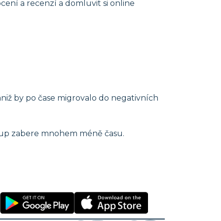
cení a recenzí a domluvit si online
aniž by po čase migrovalo do negativních
ake-up zabere mnohem méně času.