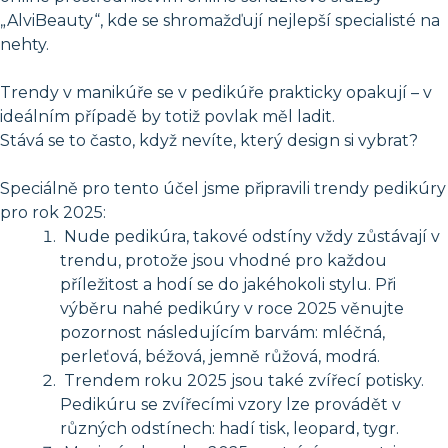
„AlviBeauty“, kde se shromažďují nejlepší specialisté na
nehty.
Trendy v manikúře se v pedikúře prakticky opakují – v
ideálním případě by totiž povlak měl ladit.
Stává se to často, když nevíte, který design si vybrat?
Speciálně pro tento účel jsme připravili trendy pedikúry
pro rok 2025:
Nude pedikúra, takové odstíny vždy zůstávají v
trendu, protože jsou vhodné pro každou
příležitost a hodí se do jakéhokoli stylu. Při
výběru nahé pedikúry v roce 2025 věnujte
pozornost následujícím barvám: mléčná,
perleťová, béžová, jemně růžová, modrá.
Trendem roku 2025 jsou také zvířecí potisky.
Pedikúru se zvířecími vzory lze provádět v
různých odstínech: hadí tisk, leopard, tygr.