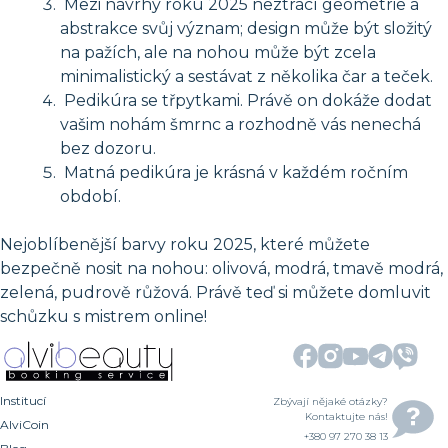
Mezi návrhy roku 2025 neztrácí geometrie a
abstrakce svůj význam; design může být složitý
na pažích, ale na nohou může být zcela
minimalistický a sestávat z několika čar a teček.
Pedikúra se třpytkami. Právě on dokáže dodat
vašim nohám šmrnc a rozhodně vás nenechá
bez dozoru.
Matná pedikúra je krásná v každém ročním
období.
Nejoblíbenější barvy roku 2025, které můžete
bezpečně nosit na nohou: olivová, modrá, tmavě modrá,
zelená, pudrově růžová. Právě teď si můžete domluvit
schůzku s mistrem online!
Institucí
Zbývají nějaké otázky?
Kontaktujte nás!
AlviCoin
+380 97 270 38 13