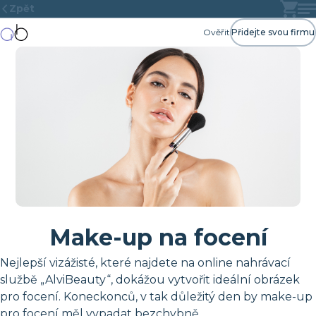
Zpět
Ověřit
Přidejte svou firmu
Make-up na focení
Nejlepší vizážisté, které najdete na online nahrávací
službě „AlviBeauty“, dokážou vytvořit ideální obrázek
pro focení. Koneckonců, v tak důležitý den by make-up
pro focení měl vypadat bezchybně.