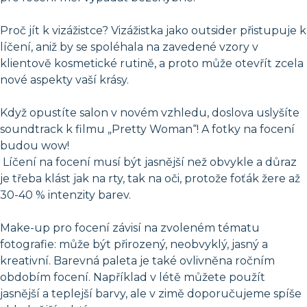
Proč jít k vizážistce? Vizážistka jako outsider přistupuje k
líčení, aniž by se spoléhala na zavedené vzory v
klientově kosmetické rutině, a proto může otevřít zcela
nové aspekty vaší krásy.
Když opustíte salon v novém vzhledu, doslova uslyšíte
soundtrack k filmu „Pretty Woman“! A fotky na focení
budou wow!
Líčení na focení musí být jasnější než obvykle a důraz
je třeba klást jak na rty, tak na oči, protože foťák žere až
30-40 % intenzity barev.
Make-up pro focení závisí na zvoleném tématu
fotografie: může být přirozený, neobvyklý, jasný a
kreativní. Barevná paleta je také ovlivněna ročním
obdobím focení. Například v létě můžete použít
jasnější a teplejší barvy, ale v zimě doporučujeme spíše