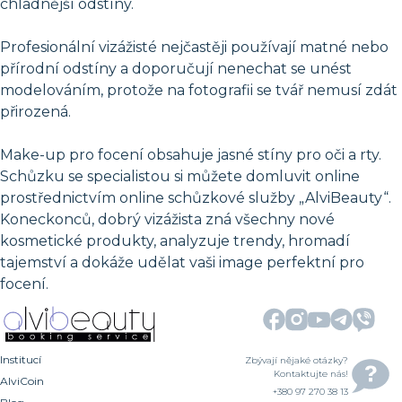
chladnější odstíny.
Profesionální vizážisté nejčastěji používají matné nebo
přírodní odstíny a doporučují nenechat se unést
modelováním, protože na fotografii se tvář nemusí zdát
přirozená.
Make-up pro focení obsahuje jasné stíny pro oči a rty.
Schůzku se specialistou si můžete domluvit online
prostřednictvím online schůzkové služby „AlviBeauty“.
Koneckonců, dobrý vizážista zná všechny nové
kosmetické produkty, analyzuje trendy, hromadí
tajemství a dokáže udělat vaši image perfektní pro
focení.
Institucí
Zbývají nějaké otázky?
Kontaktujte nás!
AlviCoin
+380 97 270 38 13