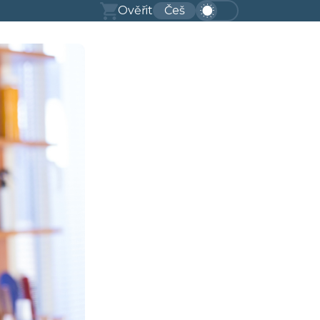
Ověřit
Češ