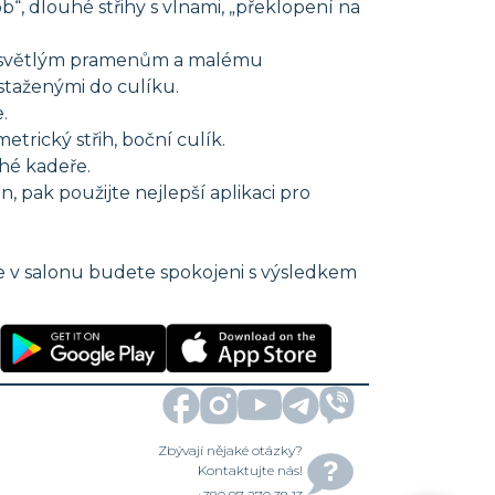
b“, dlouhé střihy s vlnami, „překlopení na
ost světlým pramenům a malému
staženými do culíku.
.
trický střih, boční culík.
uhé kadeře.
 pak použijte nejlepší aplikaci pro
uze v salonu budete spokojeni s výsledkem
Zbývají nějaké otázky?
Kontaktujte nás!