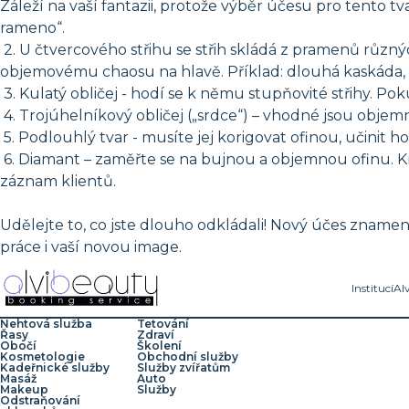
Záleží na vaší fantazii, protože výběr účesu pro tento t
rameno“.
2. U čtvercového střihu se střih skládá z pramenů růz
objemovému chaosu na hlavě. Příklad: dlouhá kaskáda, b
3. Kulatý obličej - hodí se k němu stupňovité střihy. P
4. Trojúhelníkový obličej („srdce“) – vhodné jsou objemné
5. Podlouhlý tvar - musíte jej korigovat ofinou, učinit 
6. Diamant – zaměřte se na bujnou a objemnou ofinu. Krá
záznam klientů.
Udělejte to, co jste dlouho odkládali! Nový účes znamen
práce i vaší novou image.
Institucí
Al
Nehtová služba
Tetování
Řasy
Zdraví
Obočí
Školení
Kosmetologie
Obchodní služby
Kadeřnické služby
Služby zvířatům
Masáž
Auto
Makeup
Služby
Odstraňování