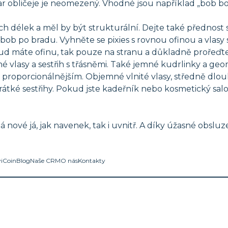
var obličeje je neomezený. Vhodné jsou například „bob bo
ných délek a měl by být strukturální. Dejte také předn
ob po bradu. Vyhněte se pixies s rovnou ofinou a vlasy 
okud máte ofinu, tak pouze na stranu a důkladně prořeďte
 vlasy a sestřih s třásněmi. Také jemné kudrlinky a geome
ho proporcionálnějším. Objemné vlnité vlasy, středně dlo
tké sestřihy. Pokud jste kadeřník nebo kosmetický salon,
á nové já, jak navenek, tak i uvnitř. A díky úžasné obsl
viCoin
Blog
Naše CRM
O nás
Kontakty