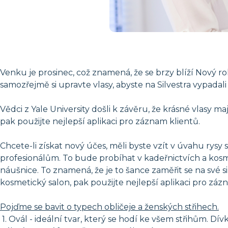
Venku je prosinec, což znamená, že se brzy blíží Nový r
samozřejmě si upravte vlasy, abyste na Silvestra vypadali j
Vědci z Yale University došli k závěru, že krásné vlasy 
pak použijte nejlepší aplikaci pro záznam klientů.
Chcete-li získat nový účes, měli byste vzít v úvahu rysy s
profesionálům. To bude probíhat v kadeřnictvích a kosm
náušnice. To znamená, že je to šance zaměřit se na své sil
kosmetický salon, pak použijte nejlepší aplikaci pro záz
Pojďme se bavit o typech obličeje a ženských střihech.
1. Ovál - ideální tvar, který se hodí ke všem střihům. Dí