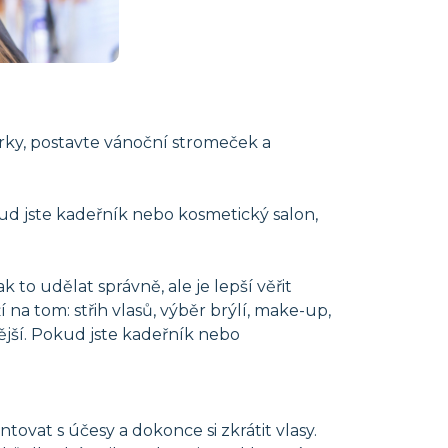
árky, postavte vánoční stromeček a
okud jste kadeřník nebo kosmetický salon,
k to udělat správně, ale je lepší věřit
a tom: střih vlasů, výběr brýlí, make-up,
stější. Pokud jste kadeřník nebo
tovat s účesy a dokonce si zkrátit vlasy.