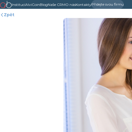
Přidejte svou firmu
Institucí
AlviCoin
Blog
Naše CRM
O nás
Kontakty
Zpět