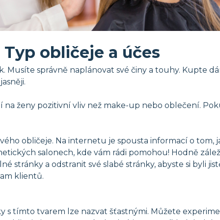
Typ obličeje a účes
ok. Musíte správně naplánovat své činy a touhy. Kupte d
asněji.
mají na ženy pozitivní vliv než make-up nebo oblečení. P
vého obličeje. Na internetu je spousta informací o tom, ja
etických salonech, kde vám rádi pomohou! Hodně záleží n
né stránky a odstranit své slabé stránky, abyste si byli ji
nam klientů.
vky s tímto tvarem lze nazvat šťastnými. Můžete experimen