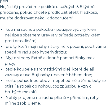
péči.
Nejčastěji provádíme pedikúru každých 3-5 týdnů
přirozeně, pokud chcete prodloužit efekt hladkosti,
musíte dodržovat několik doporučení:
kdo má suchou pokožku - použijte výživný krém,
nejlépe s obsahem urey (a v případě potřeby krém
proti prasklinám)
pro ty, kteří mají nohy náchylné k pocení, používáme
speciální řadu pro hyperhidrózu;
Myjte si nohy řádně a denně pomocí žínky mezi
prsty;
teplé koupele s aromatickými oleji, které dělají
zázraky a uvolňují nohy unavené během dne;
noste pohodlnou obuv - nepohodlné a těsné boty se
otírají a štípají do nohou, což způsobuje vznik
hrubých mozolů;
Nehty pilujeme na sucho přísně v přímé linii, rohy
mírně zaoblujeme.