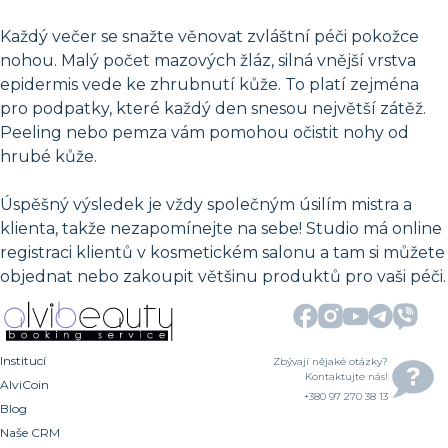
Každý večer se snažte věnovat zvláštní péči pokožce
nohou. Malý počet mazových žláz, silná vnější vrstva
epidermis vede ke zhrubnutí kůže. To platí zejména
pro podpatky, které každý den snesou největší zátěž.
Peeling nebo pemza vám pomohou očistit nohy od
hrubé kůže.
Úspěšný výsledek je vždy společným úsilím mistra a
klienta, takže nezapomínejte na sebe! Studio má online
registraci klientů v kosmetickém salonu a tam si můžete
objednat nebo zakoupit většinu produktů pro vaši péči.
Institucí
Zbývají nějaké otázky?
Kontaktujte nás!
AlviCoin
+380 97 270 38 13
Blog
Naše CRM