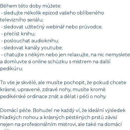
Během této doby můžete:
⁃ sledujte několik epizod vašeho oblíbeného
televizního seriálu;
⁃ sledovat užitečný webinář nebo průvodce;
⁃ přečíst knihu;
⁃ poslouchat audioknihu;
⁃ sledovat kanály youtube;
⁃ chatujte s někým nebo jen relaxujte, na nic nemyslete
a domluvte si online schůzku s mistrem na další
pedikúru;
To vše je skvělé, ale musíte pochopit, že pokud chcete
krásné, upravené, zdravé nohy, musíte kromě
pedikérské ordinace znát a dělat i péči o nohy.
Domácí péče. Bohužel ne každý ví, že ideální výsledek
hladkých nohou a krásných pěstěných prstů závisí
nejen na profesionálním mistrovi, ale také na domácí