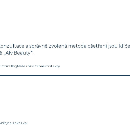
onzultace a správně zvolená metoda ošetření jsou klíče
 „AlviBeauty“.
viCoin
Blog
Naše CRM
O nás
Kontakty
Veřejná zakázka