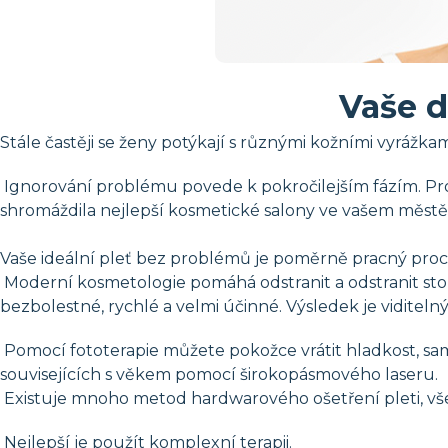
Vaše d
Stále častěji se ženy potýkají s různými kožními vyrážka
Ignorování problému povede k pokročilejším fázím. Prot
shromáždila nejlepší kosmetické salony ve vašem městě
Vaše ideální pleť bez problémů je poměrně pracný proces
Moderní kosmetologie pomáhá odstranit a odstranit sto
bezbolestné, rychlé a velmi účinné. Výsledek je vidite
Pomocí fototerapie můžete pokožce vrátit hladkost, sa
souvisejících s věkem pomocí širokopásmového laseru.
Existuje mnoho metod hardwarového ošetření pleti, vše 
Nejlepší je použít komplexní terapii.