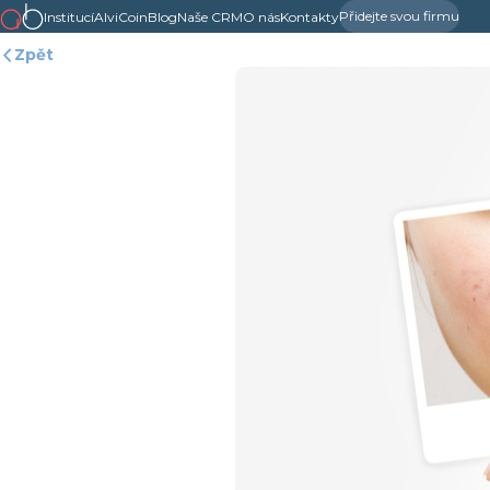
Přidejte svou firmu
Institucí
AlviCoin
Blog
Naše CRM
O nás
Kontakty
Zpět