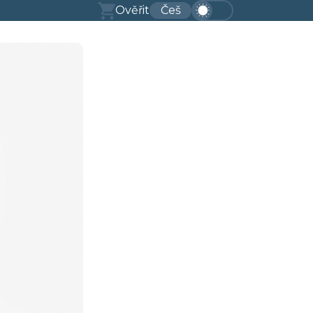
Ověřit
Češ