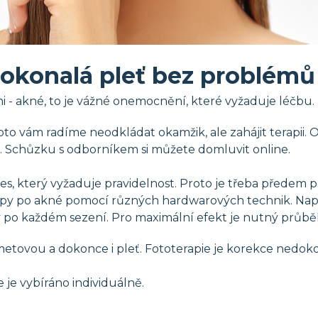
okonalá pleť bez problémů
mi - akné, to je vážné onemocnění, které vyžaduje léčbu.
o vám radíme neodkládat okamžik, ale zahájit terapii. O
. Schůzku s odborníkem si můžete domluvit online.
, který vyžaduje pravidelnost. Proto je třeba předem pr
py po akné pomocí různých hardwarových technik. Napřík
lný po každém sezení. Pro maximální efekt je nutný prů
metovou a dokonce i pleť. Fototerapie je korekce nedo
je vybíráno individuálně.