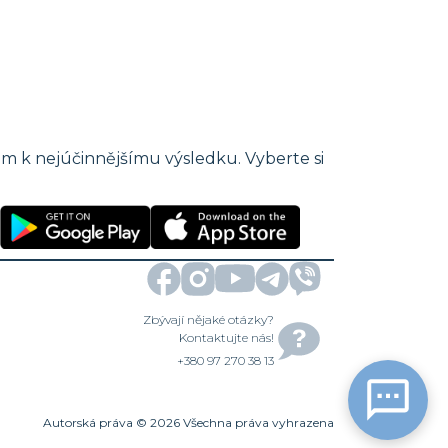
m k nejúčinnějšímu výsledku. Vyberte si
Zbývají nějaké otázky?
Kontaktujte nás!
+380 97 270 38 13
Autorská práva
©
2026
Všechna práva vyhrazena