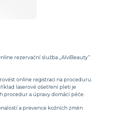
nline rezervační služba „AlviBeauty“
ovést online registraci na proceduru.
lad laserové ošetření pleti je
běh procedur a úpravy domácí péče.
konalostí a prevence kožních změn