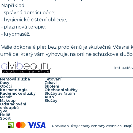
Například:
⁃ správná domácí péče;
⁃ hygienické čištění obličeje;
⁃ plazmová terapie;
⁃ kryomasáž.
Vaše dokonalá pleť bez problémů je skutečná! Včasná k
umělce, který vám vyhovuje, na online schůzkové službě
Institucí
Al
Nehtová služba
Tetování
Řasy
Zdraví
Obočí
Školení
Kosmetologie
Obchodní služby
Kadeřnické služby
Služby zvířatům
Masáž
Auto
Makeup
Služby
Odstraňování
chloupků
SPA
Holič
Sport
Pravidla služby
Zásady ochrany osobních údajů