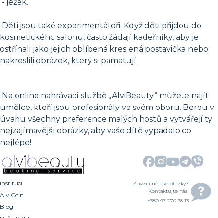
⁃ ježek.
Děti jsou také experimentátoři. Když děti přijdou do
kosmetického salonu, často žádají kadeřníky, aby je
ostříhali jako jejich oblíbená kreslená postavička nebo
nakreslili obrázek, který si pamatují.
Na online nahrávací službě „AlviBeauty“ můžete najít
umělce, kteří jsou profesionály ve svém oboru. Berou v
úvahu všechny preference malých hostů a vytvářejí ty
nejzajímavější obrázky, aby vaše dítě vypadalo co
nejlépe!
Institucí
Zbývají nějaké otázky?
Kontaktujte nás!
AlviCoin
+380 97 270 38 13
Blog