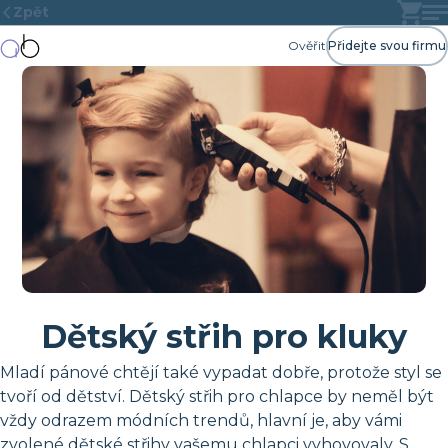
Zpět
Ověřit
Přidejte svou firmu
Dětský střih pro kluky
Mladí pánové chtějí také vypadat dobře, protože styl se
tvoří od dětství. Dětský střih pro chlapce by neměl být
vždy odrazem módních trendů, hlavní je, aby vámi
zvolené dětské střihy vašemu chlapci vyhovovaly. S