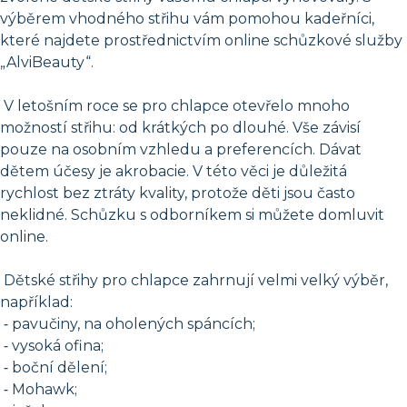
výběrem vhodného střihu vám pomohou kadeřníci,
které najdete prostřednictvím online schůzkové služby
„AlviBeauty“.
V letošním roce se pro chlapce otevřelo mnoho
možností střihu: od krátkých po dlouhé. Vše závisí
pouze na osobním vzhledu a preferencích. Dávat
dětem účesy je akrobacie. V této věci je důležitá
rychlost bez ztráty kvality, protože děti jsou často
neklidné. Schůzku s odborníkem si můžete domluvit
online.
Dětské střihy pro chlapce zahrnují velmi velký výběr,
například:
⁃ pavučiny, na oholených spáncích;
⁃ vysoká ofina;
⁃ boční dělení;
⁃ Mohawk;