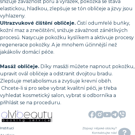
snižuje závažnost pórů a vyrážek, pokožka se stává
elastickou, hladkou, zlepšuje se tón obličeje a jizvy jsou
vyhlazeny.
Ultrazvukové čištění obličeje.
Čistí odumřelé buňky,
kožní maz a znečištění, snižuje závažnost zánětlivých
procesů. Nasycuje pokožku kyslíkem a aktivuje procesy
regenerace pokožky. A je mnohem účinnější než
jakákoliv domácí péče.
Masáž obličeje.
Díky masáži můžete napnout pokožku,
upravit ovál obličeje a odstranit dvojitou bradu.
Zlepšuje metabolismus a zvyšuje krevní oběh.
Chcete-li si pro sebe vybrat kvalitní péči, je třeba
vyhledat kosmetický salon, vybrat si odborníka a
přihlásit se na proceduru.
Institucí
Zbývají nějaké otázky?
Kontaktujte nás!