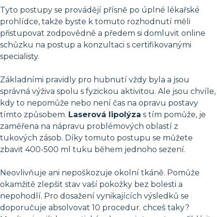
Tyto postupy se provádějí přísně po úplné lékařské
prohlídce, takže byste k tomuto rozhodnutí měli
přistupovat zodpovědně a předem si domluvit online
schůzku na postup a konzultaci s certifikovanými
specialisty.
Základními pravidly pro hubnutí vždy byla a jsou
správná výživa spolu s fyzickou aktivitou. Ale jsou chvíle,
kdy to nepomůže nebo není čas na opravu postavy
tímto způsobem.
Laserová lipolýza
s tím pomůže, je
zaměřena na nápravu problémových oblastí z
tukových zásob. Díky tomuto postupu se můžete
zbavit 400-500 ml tuku během jednoho sezení.
Neovlivňuje ani nepoškozuje okolní tkáně. Pomůže
okamžitě zlepšit stav vaší pokožky bez bolesti a
nepohodlí. Pro dosažení vynikajících výsledků se
doporučuje absolvovat 10 procedur. chceš taky?