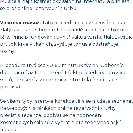
Musíte si najít kosmetický salon na internetu a přihlásit
se přes online rezervační službu.
Vakuová masáž.
Tato procedura je označována jako
zlatý standard v boji proti celulitidě a redukci objemu
těla. Princip fungování: uvnitř vakua vzniká tlak, zvyšuje
průtok krve v tkáních, zvyšuje tonus a odstraňuje
toxiny.
Procedura trvá cca 40-60 minut 3x týdně. Odborníci
doporučují až 10-12 sezení. Efekt procedury: tonizace
svalů, zlepšení a zpevnění kontur těla (modelace
postavy).
Se všemi typy laserové korekce těla se můžete seznámit
na webových stránkách online rezervační služby,
přečíst si recenze, podívat se na hodnocení
kosmetických salonů a vybrat si pro sebe vhodnější
možnost.