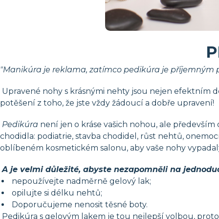
P
"Manikúra je reklama, zatímco pedikúra je příjemným 
Upravené nohy s krásnými nehty jsou nejen efektním dop
potěšení z toho, že jste vždy žádoucí a dobře upravení!
Pedikúra
není jen o kráse vašich nohou, ale především 
chodidla: podiatrie, stavba chodidel, růst nehtů, onemoc
oblíbeném kosmetickém salonu, aby vaše nohy vypada
A je velmi důležité, abyste nezapomněli na jednod
nepoužívejte nadměrně gelový lak;
opilujte si délku nehtů;
Doporučujeme nenosit těsné boty.
Pedikúra s gelovým lakem je tou nejlepší volbou, proto