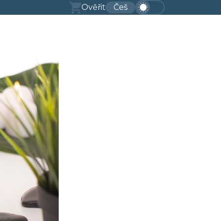
Ověřit
Češ