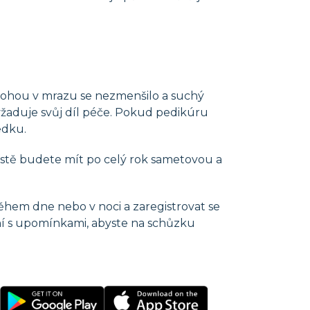
h nohou v mrazu se nezmenšilo a suchý
vyžaduje svůj díl péče. Pokud pedikúru
edku.
stě budete mít po celý rok sametovou a
hem dne nebo v noci a zaregistrovat se
ní s upomínkami, abyste na schůzku