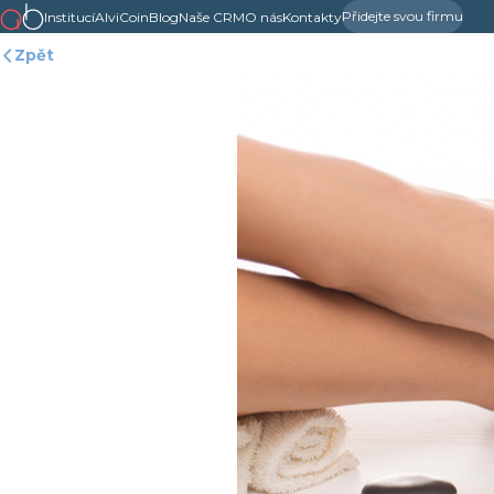
Přidejte svou firmu
Institucí
AlviCoin
Blog
Naše CRM
O nás
Kontakty
Zpět