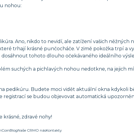
ku nohou:
ikúra. Ano, nikdo to nevidí, ale zatížení vašich něžnýc
 které trhají krásné punčocháče. V zimě pokožka trpí a 
é dosáhnout tohoto dlouho očekávaného ideálního výsl
lém suchých a pichlavých nohou nedotkne, na jejich mí
a pedikúru. Budete moci vidět aktuální okna kdykoli bě
ne registrací se budou objevovat automatická upozorně
e krásné, zdravé nohy!
viCoin
Blog
Naše CRM
O nás
Kontakty