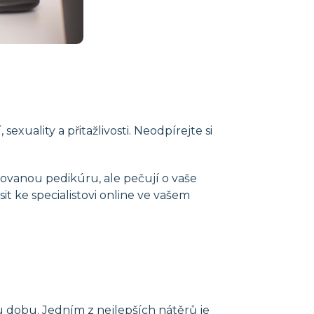
ality a přitažlivosti. Neodpírejte si
kovanou pedikúru, ale pečují o vaše
it ke specialistovi online ve vašem
u dobu. Jedním z nejlepších nátěrů je