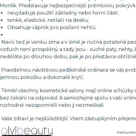
Monlik. Představuje nejbezpečnější prémiovou pokrýv
nevyžaduje použití základny nebo horní části;
tenké, elastické, netlačí na desku;
Obsahuje vápník pro posílení nehtů.
Navíc teď je venku zima a v zimě je nutná potažená ped
vzduch není prospěšný, a tady jsou - suché paty, nehty,
neděláte po dlouhou dobu, pak je po přestávce obtížn
Pravidelnou návštěvou pedikérské ordinace se vás prob
jemnou pokožku a dokonalé krytí.
Téměř všechny kosmetické salony mají online schůzky n
bez čekání na odpověď. A samozřejmě spolu s vaší onli
rozhodně nezapomněli nebo ji nezmeškali.
Vaše zdraví je nejdůležitější. Všem zástupkyním přejem
Institucí
Al