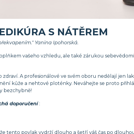
EDIKÚRA S NÁTĚREM
překvapením." Yanina Ipohorská.
lňkem vašeho vzhledu, ale také zárukou sebevědomí, sexu
o zdraví. A profesionálové ve svém oboru nedělají jen la
nění kůže a nehtové ploténky. Neváhejte se proto přihlás
ly bezchybně!
uchá doporučení
:
že tento povlak vydrží dlouho a šetří váš čas po dlouho