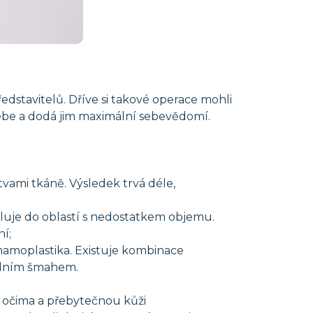
edstavitelů. Dříve si takové operace mohli
 sebe a dodá jim maximální sebevědomí.
tvami tkáně. Výsledek trvá déle,
ěluje do oblastí s nedostatkem objemu.
í;
 mamoplastika. Existuje kombinace
jedním šmahem.
od očima a přebytečnou kůži