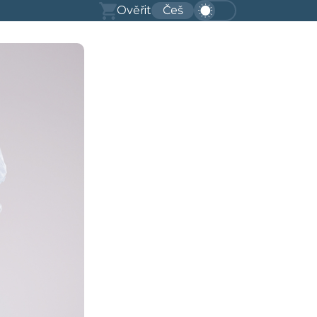
Ověřit
Češ