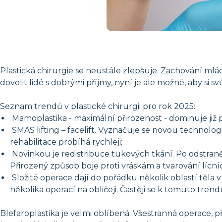
Plastická chirurgie se neustále zlepšuje. Zachování mlád
dovolit lidé s dobrými příjmy, nyní je ale možné, aby si
Seznam trendů v plastické chirurgii pro rok 2025:
Mamoplastika - maximální přirozenost - dominuje již p
SMAS lifting – facelift. Vyznačuje se novou technolog
rehabilitace probíhá rychleji;
Novinkou je redistribuce tukových tkání. Po odstraně
Přirozený způsob boje proti vráskám a tvarování lícn
Složité operace dají do pořádku několik oblastí těla 
několika operací na obličeji. Častěji se k tomuto tr
Blefaroplastika je velmi oblíbená. Všestranná operace, 