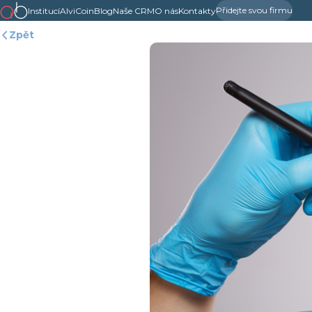
Přidejte svou firmu
Institucí
AlviCoin
Blog
Naše CRM
O nás
Kontakty
Zpět