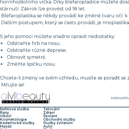
horního/dolního víčka. Díky blefaroplastice můžete dos
stárnutí. Zákrok lze provést od 18 let.
Blefaroplastika se někdy provádí ke změně tvaru očí: k vy
Dalším postupem, který se často provádí, je rinoplastika
S jeho pomocí můžete snadno opravit nedostatky:
Odstraňte hrb na nosu;
Odstraňte různé deprese;
Obnovit symetrii;
Změňte špičku nosu;
Chcete-li změny ve svém vzhledu, musíte se poradit se z
Milujte se!
Institucí
Al
Nehtová služba
Tetování
Řasy
Zdraví
Obočí
Školení
Kosmetologie
Obchodní služby
Kadeřnické služby
Služby zvířatům
Masáž
Auto