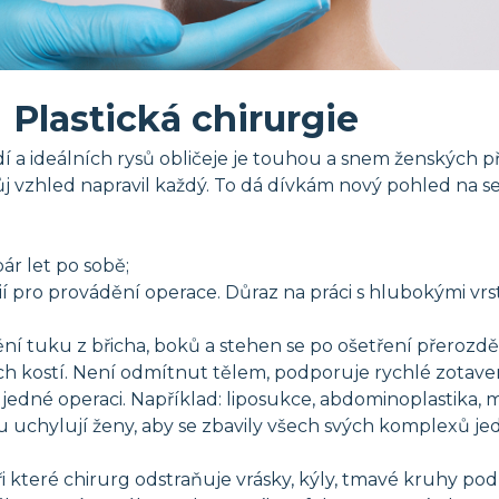
Plastická chirurgie
í a ideálních rysů obličeje je touhou a snem ženských př
 svůj vzhled napravil každý. To dá dívkám nový pohled na
ár let po sobě;
ií pro provádění operace. Důraz na práci s hlubokými vrs
ní tuku z břicha, boků a stehen se po ošetření přerozd
ích kostí. Není odmítnut tělem, podporuje rychlé zotaven
v jedné operaci. Například: liposukce, abdominoplastika,
endu uchylují ženy, aby se zbavily všech svých komplexů 
při které chirurg odstraňuje vrásky, kýly, tmavé kruhy p