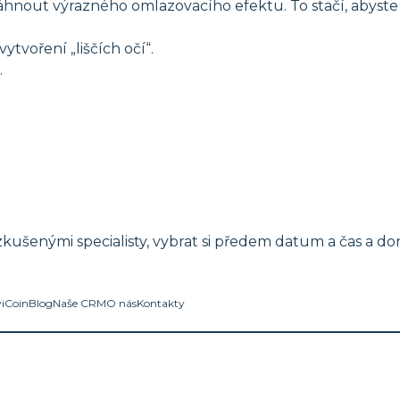
áhnout výrazného omlazovacího efektu. To stačí, abyste 
tvoření „liščích očí“.
.
kušenými specialisty, vybrat si předem datum a čas a dom
viCoin
Blog
Naše CRM
O nás
Kontakty