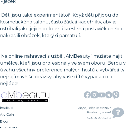
⁃ ježek.
Děti jsou také experimentátoři. Když děti přijdou do
kosmetického salonu, často žádají kadeřníky, aby je
ostříhali jako jejich oblíbená kreslená postavička nebo
nakreslili obrázek, který si pamatují.
Na online nahrávací službě „AlviBeauty“ můžete najít
umělce, kteří jsou profesionály ve svém oboru. Berou v
úvahu všechny preference malých hostů a vytvářejí ty
nejzajímavější obrázky, aby vaše dítě vypadalo co
nejlépe!
Institucí
Zbývají nějaké otázky?
Kontaktujte nás!
AlviCoin
+380 97 270 38 13
Blog