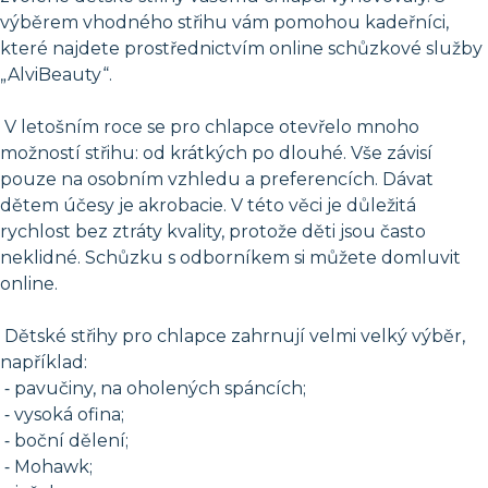
výběrem vhodného střihu vám pomohou kadeřníci,
které najdete prostřednictvím online schůzkové služby
„AlviBeauty“.
V letošním roce se pro chlapce otevřelo mnoho
možností střihu: od krátkých po dlouhé. Vše závisí
pouze na osobním vzhledu a preferencích. Dávat
dětem účesy je akrobacie. V této věci je důležitá
rychlost bez ztráty kvality, protože děti jsou často
neklidné. Schůzku s odborníkem si můžete domluvit
online.
Dětské střihy pro chlapce zahrnují velmi velký výběr,
například:
⁃ pavučiny, na oholených spáncích;
⁃ vysoká ofina;
⁃ boční dělení;
⁃ Mohawk;