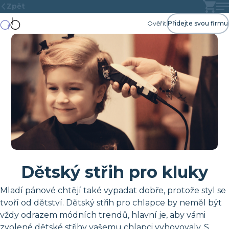
Zpět
Ověřit
Přidejte svou firmu
Dětský střih pro kluky
Mladí pánové chtějí také vypadat dobře, protože styl se
tvoří od dětství. Dětský střih pro chlapce by neměl být
vždy odrazem módních trendů, hlavní je, aby vámi
zvolené dětské střihy vašemu chlapci vyhovovaly. S