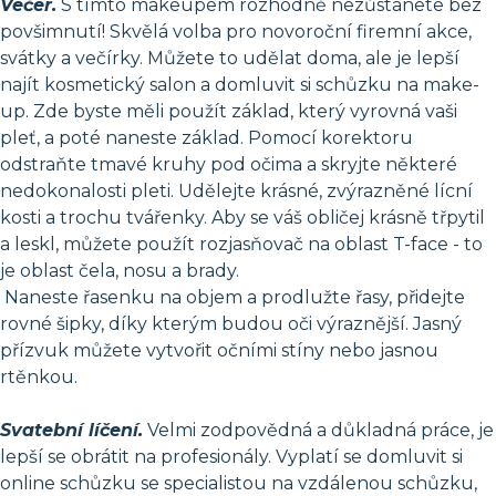
Večer.
S tímto makeupem rozhodně nezůstanete bez
povšimnutí! Skvělá volba pro novoroční firemní akce,
svátky a večírky. Můžete to udělat doma, ale je lepší
najít kosmetický salon a domluvit si schůzku na make-
up. Zde byste měli použít základ, který vyrovná vaši
pleť, a poté naneste základ. Pomocí korektoru
odstraňte tmavé kruhy pod očima a skryjte některé
nedokonalosti pleti. Udělejte krásné, zvýrazněné lícní
kosti a trochu tvářenky. Aby se váš obličej krásně třpytil
a leskl, můžete použít rozjasňovač na oblast T-face - to
je oblast čela, nosu a brady.
Naneste řasenku na objem a prodlužte řasy, přidejte
rovné šipky, díky kterým budou oči výraznější. Jasný
přízvuk můžete vytvořit očními stíny nebo jasnou
rtěnkou.
Svatební líčení.
Velmi zodpovědná a důkladná práce, je
lepší se obrátit na profesionály. Vyplatí se domluvit si
online schůzku se specialistou na vzdálenou schůzku,