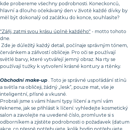
kde probereme všechny podrobnosti. Koneckonců,
hlavní a dlouho očekávaný den v životě každé dívky by
měl být dokonalý od začátku do konce, souhlasíte?
"Zářij, zatmi svou krásu úplně každého"
- motto tohoto
dne.
Zde je důležitý každý detail, počínaje správným tónem,
červánkem a zářivostí obličeje. Pro oči se používají
světlé barvy, které vytvářejí jemný obraz. Na rty se
používají tužky k vytvoření krásné kontury a rtěnky.
Obchodní make-up
. Toto je správné uspořádání stínů
a světla na obličeji, žádný „lesk“, pouze mat, vše je
inteligentní, přísné a vkusné.
Probrali jsme s vámi hlavní typy líčení a nyní vám
řekneme, jak se přihlásit k líčení: vyhledejte kosmetický
salon a zavolejte na uvedené číslo, promluvte si s
odborníkem a zjistěte podrobnosti o požadavek (datum
akce, co přesně potřebujete, kolik hodin potřebujete