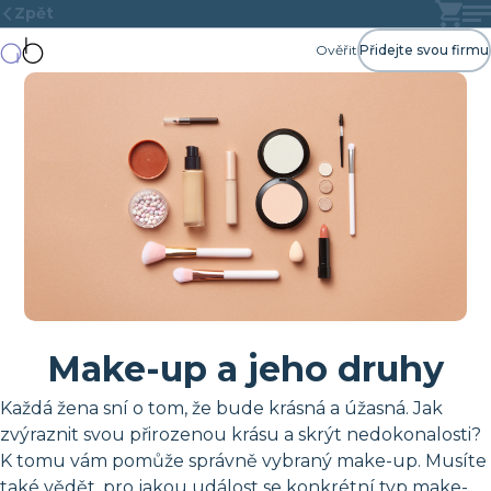
Zpět
Ověřit
Přidejte svou firmu
Make-up a jeho druhy
Každá žena sní o tom, že bude krásná a úžasná. Jak
zvýraznit svou přirozenou krásu a skrýt nedokonalosti?
K tomu vám pomůže správně vybraný make-up. Musíte
také vědět, pro jakou událost se konkrétní typ make-