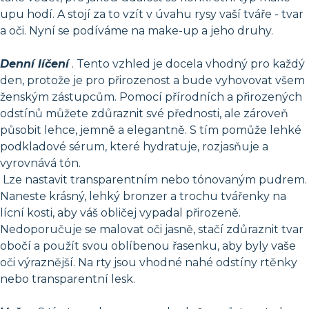
upu hodí. A stojí za to vzít v úvahu rysy vaší tváře - tvar
a oči. Nyní se podíváme na make-up a jeho druhy.
Denní líčení
. Tento vzhled je docela vhodný pro každý
den, protože je pro přirozenost a bude vyhovovat všem
ženským zástupcům. Pomocí přírodních a přirozených
odstínů můžete zdůraznit své přednosti, ale zároveň
působit lehce, jemně a elegantně. S tím pomůže lehké
podkladové sérum, které hydratuje, rozjasňuje a
vyrovnává tón.
Lze nastavit transparentním nebo tónovaným pudrem.
Naneste krásný, lehký bronzer a trochu tvářenky na
lícní kosti, aby váš obličej vypadal přirozeně.
Nedoporučuje se malovat oči jasně, stačí zdůraznit tvar
obočí a použít svou oblíbenou řasenku, aby byly vaše
oči výraznější. Na rty jsou vhodné nahé odstíny rtěnky
nebo transparentní lesk.