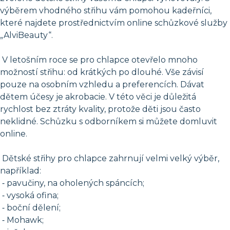
výběrem vhodného střihu vám pomohou kadeřníci,
které najdete prostřednictvím online schůzkové služby
„AlviBeauty“.
V letošním roce se pro chlapce otevřelo mnoho
možností střihu: od krátkých po dlouhé. Vše závisí
pouze na osobním vzhledu a preferencích. Dávat
dětem účesy je akrobacie. V této věci je důležitá
rychlost bez ztráty kvality, protože děti jsou často
neklidné. Schůzku s odborníkem si můžete domluvit
online.
Dětské střihy pro chlapce zahrnují velmi velký výběr,
například:
⁃ pavučiny, na oholených spáncích;
⁃ vysoká ofina;
⁃ boční dělení;
⁃ Mohawk;