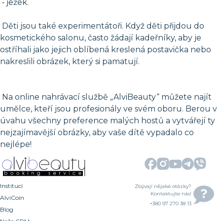
⁃ ježek.
Děti jsou také experimentátoři. Když děti přijdou do
kosmetického salonu, často žádají kadeřníky, aby je
ostříhali jako jejich oblíbená kreslená postavička nebo
nakreslili obrázek, který si pamatují.
Na online nahrávací službě „AlviBeauty“ můžete najít
umělce, kteří jsou profesionály ve svém oboru. Berou v
úvahu všechny preference malých hostů a vytvářejí ty
nejzajímavější obrázky, aby vaše dítě vypadalo co
nejlépe!
Institucí
Zbývají nějaké otázky?
Kontaktujte nás!
AlviCoin
+380 97 270 38 13
Blog