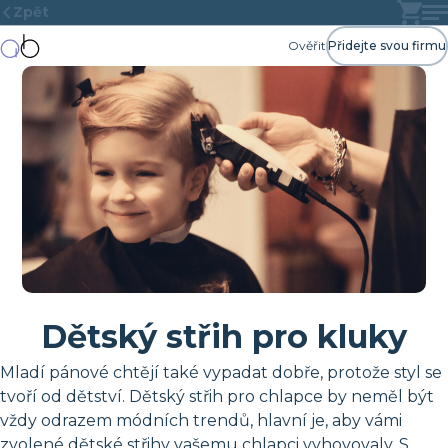
Zpět
Ověřit
Přidejte svou firmu
Dětský střih pro kluky
Mladí pánové chtějí také vypadat dobře, protože styl se
tvoří od dětství. Dětský střih pro chlapce by neměl být
vždy odrazem módních trendů, hlavní je, aby vámi
zvolené dětské střihy vašemu chlapci vyhovovaly. S