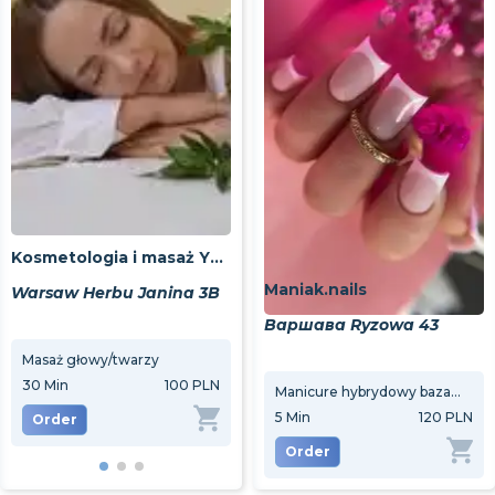
Kosmetologia i masaż Yulii Yakovenko
Maniak.nails
Warsaw Herbu Janina 3B
Варшава Ryzowa 43
Masaż głowy/twarzy
Peeling do twarzy
Masa
30
Min
100 PLN
30
Min
170 PLN
60
M
Manicure hybrydowy baza kolorowa
5
Min
120 PLN
Order
Order
Or
Order