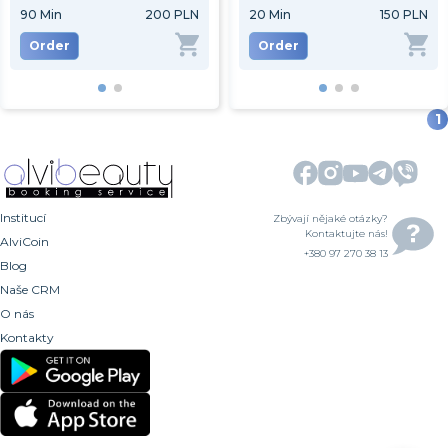
90
Min
200 PLN
5
Min
20
Min
188 PLN
150 PLN
Order
Order
Order
1
Institucí
Zbývají nějaké otázky?
Kontaktujte nás!
AlviCoin
+380 97 270 38 13
Blog
Naše CRM
O nás
Kontakty