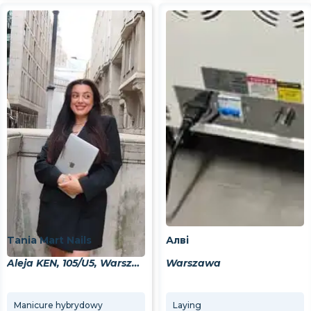
Tania Mart Nails
Алві
Aleja KEN, 105/U5, Warszawa, 02-722
Warszawa
Manicure hybrydowy
Laying
[AlviCoin] [NewClient] Manicure hybrydowy