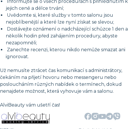
Informujte se o všech procedurách s přihlédnutím k
jejich ceně a délce trvání;
Uvědomte si, které služby v tomto salonu jsou
nejoblíbenější a které lze nyní získat se slevou;
Dostávejte oznámení o nadcházející schůzce 1 den a
několik hodin před zahájením procedury, abyste
nezapomněli;
Zanechte recenzi, kterou nikdo nemůže smazat ani
ignorovat.
Už nemusíte ztrácet čas komunikací s administrátory,
čekáním na přijetí hovoru nebo messengeru nebo
posloucháním různých nabídek o termínech, dokud
nenajdete možnost, která vyhovuje vám a salonu.
AlviBeauty vám ušetří čas!