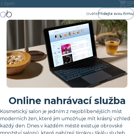
Zpět
Ověřit
Přidejte svou firmu
Online nahrávací služba
Kosmetický salon je jedním z nejoblíbenějších míst
moderních žen, které jim umožňuje mít krásný vzhled
každý den. Dnes v každém městě existuje obrovské
množství salonů, které nabízejí širokou škálu služeb.