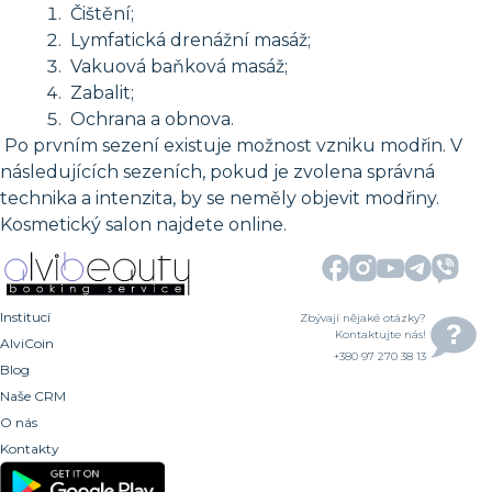
Čištění;
Lymfatická drenážní masáž;
Vakuová baňková masáž;
Zabalit;
Ochrana a obnova.
Po prvním sezení existuje možnost vzniku modřin. V
následujících sezeních, pokud je zvolena správná
technika a intenzita, by se neměly objevit modřiny.
Kosmetický salon najdete online.
Institucí
Zbývají nějaké otázky?
Kontaktujte nás!
AlviCoin
+380 97 270 38 13
Blog
Naše CRM
O nás
Kontakty