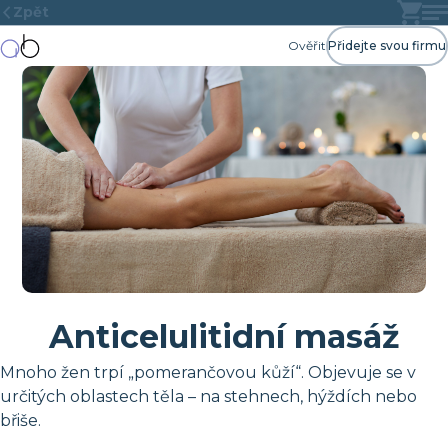
Zpět
Ověřit
Přidejte svou firmu
Anticelulitidní masáž
Mnoho žen trpí „pomerančovou kůží“. Objevuje se v
určitých oblastech těla – na stehnech, hýždích nebo
břiše.