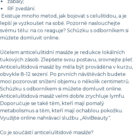
zábaly;
RF zvedání.
Existuje mnoho metod, jak bojovat s celulitidou, a je
lepší je vyzkoušet na sobě. Pozorně naslouchejte
svému tělu: na co reaguje? Schůzku s odborníkem si
můžete domluvit online.
Účelem anticelulitidní masáže je redukce lokálních
tukových zásob. Zlepšete svou postavu, srovnejte pleť.
Anticelulitidová masáž by měla být prováděna v kurzu,
obvykle 8-12 sezení. Po prvních návštěvách budete
moci pozorovat snížení objemu o několik centimetrů.
Schůzku s odborníkem si můžete domluvit online.
Anticelulitidová masáž velmi dobře zrychluje lymfu.
Doporučuje se také těm, kteří mají pomalý
metabolismus a těm, kteří mají ochablou pokožku.
Využijte online nahrávací službu „AlviBeauty“.
Co je součástí anticelulitidové masáže?