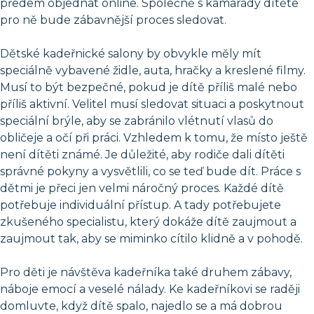
předem objednat online. Společně s kamarády dítěte
pro ně bude zábavnější proces sledovat.
Dětské kadeřnické salony by obvykle měly mít
speciálně vybavené židle, auta, hračky a kreslené filmy.
Musí to být bezpečné, pokud je dítě příliš malé nebo
příliš aktivní. Velitel musí sledovat situaci a poskytnout
speciální brýle, aby se zabránilo vlétnutí vlasů do
obličeje a očí při práci. Vzhledem k tomu, že místo ještě
není dítěti známé. Je důležité, aby rodiče dali dítěti
správné pokyny a vysvětlili, co se teď bude dít. Práce s
dětmi je přeci jen velmi náročný proces. Každé dítě
potřebuje individuální přístup. A tady potřebujete
zkušeného specialistu, který dokáže dítě zaujmout a
zaujmout tak, aby se miminko cítilo klidně a v pohodě.
Pro děti je návštěva kadeřníka také druhem zábavy,
náboje emocí a veselé nálady. Ke kadeřníkovi se raději
domluvte, když dítě spalo, najedlo se a má dobrou