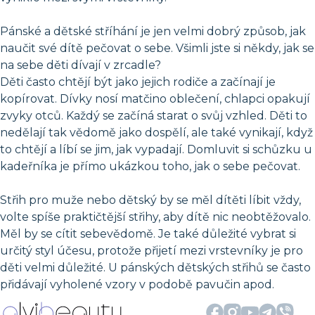
Pánské a dětské stříhání je jen velmi dobrý způsob, jak
naučit své dítě pečovat o sebe. Všimli jste si někdy, jak se
na sebe děti dívají v zrcadle?
Děti často chtějí být jako jejich rodiče a začínají je
kopírovat. Dívky nosí matčino oblečení, chlapci opakují
zvyky otců. Každý se začíná starat o svůj vzhled. Děti to
nedělají tak vědomě jako dospělí, ale také vynikají, když
to chtějí a líbí se jim, jak vypadají. Domluvit si schůzku u
kadeřníka je přímo ukázkou toho, jak o sebe pečovat.
Střih pro muže nebo dětský by se měl dítěti líbit vždy,
volte spíše praktičtější střihy, aby dítě nic neobtěžovalo.
Měl by se cítit sebevědomě. Je také důležité vybrat si
určitý styl účesu, protože přijetí mezi vrstevníky je pro
děti velmi důležité. U pánských dětských střihů se často
přidávají vyholené vzory v podobě pavučin apod.