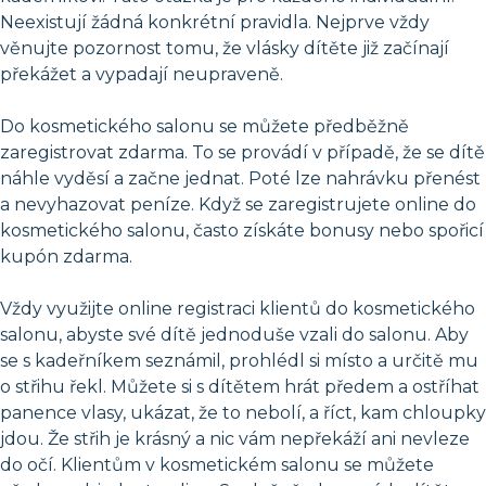
Neexistují žádná konkrétní pravidla. Nejprve vždy
věnujte pozornost tomu, že vlásky dítěte již začínají
překážet a vypadají neupraveně.
Do kosmetického salonu se můžete předběžně
zaregistrovat zdarma. To se provádí v případě, že se dítě
náhle vyděsí a začne jednat. Poté lze nahrávku přenést
a nevyhazovat peníze. Když se zaregistrujete online do
kosmetického salonu, často získáte bonusy nebo spořicí
kupón zdarma.
Vždy využijte online registraci klientů do kosmetického
salonu, abyste své dítě jednoduše vzali do salonu. Aby
se s kadeřníkem seznámil, prohlédl si místo a určitě mu
o střihu řekl. Můžete si s dítětem hrát předem a ostříhat
panence vlasy, ukázat, že to nebolí, a říct, kam chloupky
jdou. Že střih je krásný a nic vám nepřekáží ani nevleze
do očí. Klientům v kosmetickém salonu se můžete