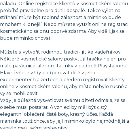
náladu. Online registrace klientů v kosmetickém salonu
probíhá pravidelně pro děti i dospělé. Takže výlet na
stříhání může být rodinná záležitost a miminko bude
mnohem klidnější. Nebo můžete využít online registraci
kosmetického salonu poprvé zdarma. Aby viděli, jak se
bude miminko chovat.
Můžete si vytvořit rodinnou tradici - jít ke kadeřníkovi.
Některé kosmetické salony poskytují hračky nejen pro
malé parádnice, ale i pro tatínky v podobě Playstationu.
Hlavní věc je vždy podporovat dítě v jeho
experimentech a žertech a předem registrovat klienty
online v kosmetickém salonu, aby místo nebylo rušné a
vy se mohli bavit.
Vždy je důležité vysvětlovat svému dítěti odmala, že se
o sebe musí postarat. A vzhled by měl být čistý,
elegantní oblečení, čisté boty, krásný účes. Každá
maminka totiž chce, aby její miminko bylo nejmódnější a
vyniklo mezi svými vrstevníky.