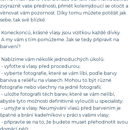
zvýraznit vaše přednosti, přimět kolemjdoucí se otočit a
věnovat vám pozornost. Díky tomu můžete potěšit jak
sebe, tak své blízké.
Koneckonců, krásné vlasy jsou vizitkou každé dívky.
A my vám s tím pomůžeme. Jak se tedy připravit na
barvení?
Nabízíme vám několik jednoduchých úkolů:
- vyfoťte si vlasy před procedurou;
- vyberte fotografie, které se vám líbí, podle barvy
barviva a reliéfu na vlasech. Mohou to být různé
fotografie nebo všechny na jedné fotografii;
- uložte fotografii těch barev, které se vám nelíbí,
abyste tyto možnosti definitivně vyloučili u specialisty;
- umyjte si vlasy. Neumývání vlasů před barvením je
špatné a brání kadeřníkovi v práci s vašimi vlasy;
- připravte se na to, že budete muset přehodnotit svou
domácí péči;