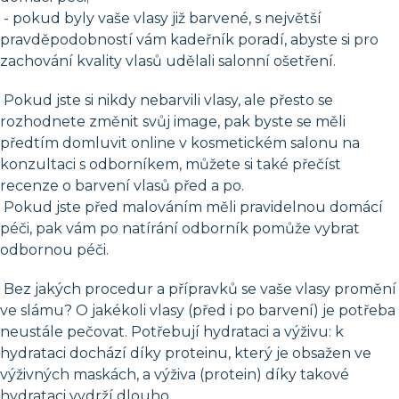
- pokud byly vaše vlasy již barvené, s největší
pravděpodobností vám kadeřník poradí, abyste si pro
zachování kvality vlasů udělali salonní ošetření.
Pokud jste si nikdy nebarvili vlasy, ale přesto se
rozhodnete změnit svůj image, pak byste se měli
předtím domluvit online v kosmetickém salonu na
konzultaci s odborníkem, můžete si také přečíst
recenze o barvení vlasů před a po.
Pokud jste před malováním měli pravidelnou domácí
péči, pak vám po natírání odborník pomůže vybrat
odbornou péči.
Bez jakých procedur a přípravků se vaše vlasy promění
ve slámu? O jakékoli vlasy (před i po barvení) je potřeba
neustále pečovat. Potřebují hydrataci a výživu: k
hydrataci dochází díky proteinu, který je obsažen ve
výživných maskách, a výživa (protein) díky takové
hydrataci vydrží dlouho.