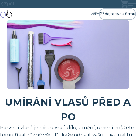
Zpět
Ověřit
Přidejte svou firmu
UMÍRÁNÍ VLASŮ PŘED A
PO
Barvení vlasů je mistrovské dílo, umění, umění, můžete
tomu říkat různé věci. Dokáže odhalit vaši individualitu,