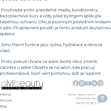
Používejte proto pravidelně masky, kondicionéry,
bezoplachové kúry a vždy před stylingem aplikujte
tepelnou ochranu. Olej je povinným posledním krokem
v péči. Při správném použití je tento produkt skutečnou
spásou!
Jeho hlavní funkce jsou výživa, hydratace a obnova
vlasů.
Proto pokud chcete ve svém životě něco změnit,
začněte u sebe! Obraťte se na salon, kde pracují
profesionálové, kteří vám pomohou stát se lepšími!
Institucí
Zbývají nějaké otázky?
Kontaktujte nás!
AlviCoin
+380 97 270 38 13
Blog