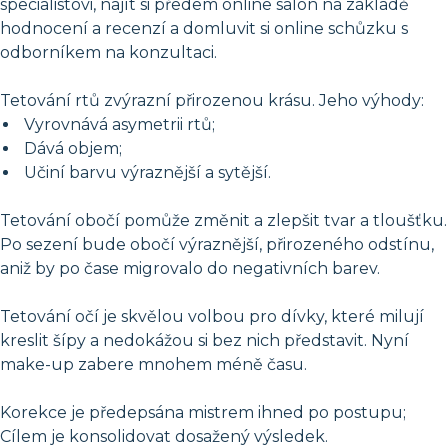
specialistovi, najít si předem online salon na základě
hodnocení a recenzí a domluvit si online schůzku s
odborníkem na konzultaci.
Tetování rtů zvýrazní přirozenou krásu. Jeho výhody:
Vyrovnává asymetrii rtů;
Dává objem;
Učiní barvu výraznější a sytější.
Tetování obočí pomůže změnit a zlepšit tvar a tloušťku.
Po sezení bude obočí výraznější, přirozeného odstínu,
aniž by po čase migrovalo do negativních barev.
Tetování očí je skvělou volbou pro dívky, které milují
kreslit šípy a nedokážou si bez nich představit. Nyní
make-up zabere mnohem méně času.
Korekce je předepsána mistrem ihned po postupu;
Cílem je konsolidovat dosažený výsledek.