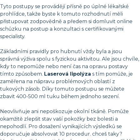
Tyto postupy se provádějí přísně po úplné lékařské
prohlídce, takže byste k tomuto rozhodnutí měli
přistupovat zodpovědně a předem si domluvit online
schůzku na postup a konzultaci s certifikovanými
specialisty.
Základními pravidly pro hubnutí vždy byla a jsou
správná výživa spolu s fyzickou aktivitou. Ale jsou chvíle,
kdy to nepomůže nebo není čas na opravu postavy
tímto způsobem.
Laserová lipolýza
s tím pomůže, je
zaměřena na nápravu problémových oblastí z
tukových zásob. Díky tomuto postupu se můžete
zbavit 400-500 ml tuku během jednoho sezení.
Neovlivňuje ani nepoškozuje okolní tkáně. Pomůže
okamžitě zlepšit stav vaší pokožky bez bolesti a
nepohodlí. Pro dosažení vynikajících výsledků se
doporučuje absolvovat 10 procedur. chceš taky?