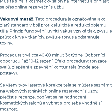
Musíte si najít kosmetický salon na internetu a přihlásit
se přes online rezervační službu.
Vakuová masáž.
Tato procedura je označována jako
zlatý standard v boji proti celulitidě a redukci objemu
těla. Princip fungování: uvnitř vakua vzniká tlak, zvyšuje
průtok krve v tkáních, zvyšuje tonus a odstraňuje
toxiny.
Procedura trvá cca 40-60 minut 3x týdně. Odborníci
doporučují až 10-12 sezení. Efekt procedury: tonizace
svalů, zlepšení a zpevnění kontur těla (modelace
postavy).
Se všemi typy laserové korekce těla se můžete seznámit
na webových stránkách online rezervační služby,
přečíst si recenze, podívat se na hodnocení
kosmetických salonů a vybrat si pro sebe vhodnější
možnost.