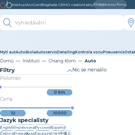
Přidejte svou firmu
Institucí
AlviCoin
Blog
Naše CRM
O nás
Kontakty
Mytí aut
Autoškola
Autoservis
Detailing
Kontrola vozu
Pneuservis
Ostat
Domů
Institucí
Chiang Klom
Auto
Filtry
Nic se nenašlo
Poloměr
0
km
Cena
10
10000
Jazyk specialisty
English
Українська
Русский
Español
Čeština
Polska
Қазақ
Deutsch
ภาษา
中國人