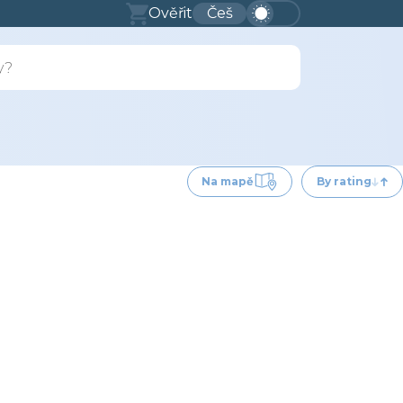
Ověřit
Češ
Na mapě
By rating