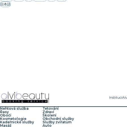
日本語
Institucí
Al
Nehtová služba
Tetování
Řasy
Zdraví
Obočí
Školení
Kosmetologie
Obchodní služby
Kadeřnické služby
Služby zvířatům
Masáž
Auto