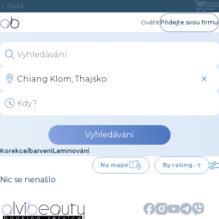
Zpět
Ověřit
Přidejte svou firmu
Vyhledávání
Korekce/barvení
Laminování
Na mapě
By rating
Nic se nenašlo