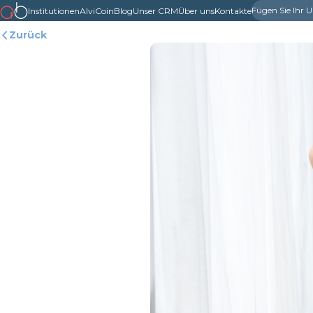
Fügen Sie Ihr
Institutionen
AlviCoin
Blog
Unser CRM
Über uns
Kontakte
Zurück