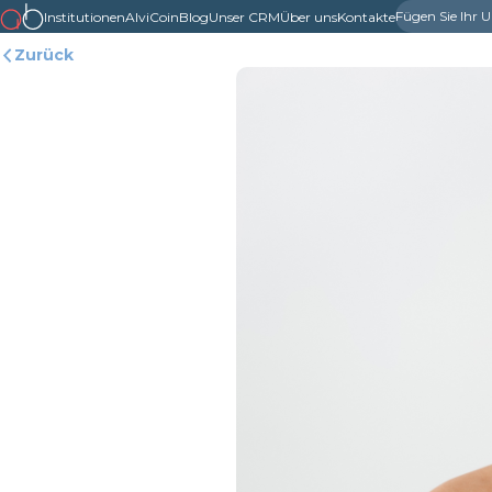
Fügen Sie Ihr
Institutionen
AlviCoin
Blog
Unser CRM
Über uns
Kontakte
Zurück