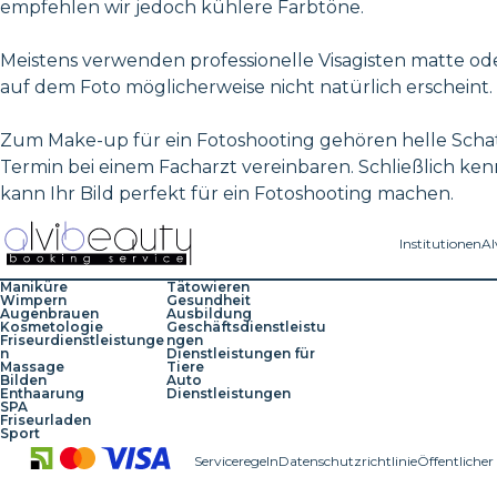
empfehlen wir jedoch kühlere Farbtöne.
Meistens verwenden professionelle Visagisten matte ode
auf dem Foto möglicherweise nicht natürlich erscheint.
Zum Make-up für ein Fotoshooting gehören helle Schat
Termin bei einem Facharzt vereinbaren. Schließlich ken
kann Ihr Bild perfekt für ein Fotoshooting machen.
Institutionen
Al
Maniküre
Tätowieren
Wimpern
Gesundheit
Augenbrauen
Ausbildung
Kosmetologie
Geschäftsdienstleistu
Friseurdienstleistunge
ngen
n
Dienstleistungen für
Massage
Tiere
Bilden
Auto
Enthaarung
Dienstleistungen
SPA
Friseurladen
Sport
Serviceregeln
Datenschutzrichtlinie
Öffentlicher