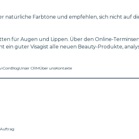
r natürliche Farbtöne und empfehlen, sich nicht auf die
ten für Augen und Lippen. Über den Online-Terminservi
nt ein guter Visagist alle neuen Beauty-Produkte, anal
viCoin
Blog
Unser CRM
Über uns
Kontakte
 Auftrag