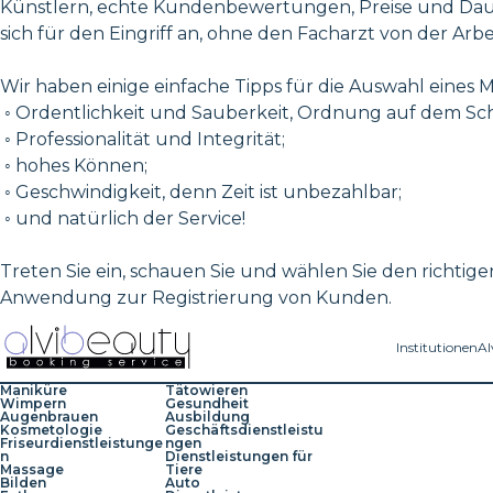
Künstlern, echte Kundenbewertungen, Preise und Daue
sich für den Eingriff an, ohne den Facharzt von der Arb
Wir haben einige einfache Tipps für die Auswahl eines
◦ Ordentlichkeit und Sauberkeit, Ordnung auf dem Schr
◦ Professionalität und Integrität;
◦ hohes Können;
◦ Geschwindigkeit, denn Zeit ist unbezahlbar;
◦ und natürlich der Service!
Treten Sie ein, schauen Sie und wählen Sie den richtigen
Anwendung zur Registrierung von Kunden.
Institutionen
Al
Maniküre
Tätowieren
Wimpern
Gesundheit
Augenbrauen
Ausbildung
Kosmetologie
Geschäftsdienstleistu
Friseurdienstleistunge
ngen
n
Dienstleistungen für
Massage
Tiere
Bilden
Auto