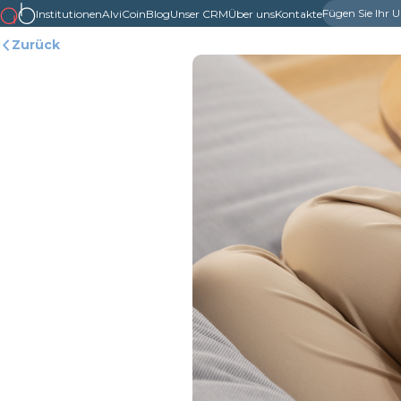
Fügen Sie Ihr
Institutionen
AlviCoin
Blog
Unser CRM
Über uns
Kontakte
Zurück