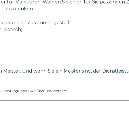
r für Maniküren. Wählen Sie einen für Sie passenden 
eit abzulenken.
 Maniküristen zusammengestellt:
eibtisch;
 Meister. Und wenn Sie ein Meister sind, der Dienstleist
viCoin
Blog
Unser CRM
Über uns
Kontakte