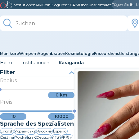
Fügen Sie Ihr
Institutionen
AlviCoin
Blog
Unser CRM
Über uns
Kontakte
Maniküre
Wimpern
Augenbrauen
Kosmetologie
Friseurdienstleistung
Heim
Institutionen
Karaganda
Filter
Radius
0
km
Preis
10
10000
Sprache des Spezialisten
English
Українська
Русский
Español
Čeština
Polska
Қазақ
Deutsch
ภาษา
中國人