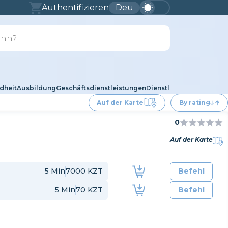
Authentifizieren
Deu
dheit
Ausbildung
Geschäftsdienstleistungen
Dienstleistungen für Tie
Auf der Karte
By rating
0
Auf der Karte
5
Min
7000 KZT
Befehl
5
Min
70 KZT
Befehl