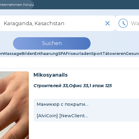
 Unternehmen hinzu
Suchen
en
Massage
Bilden
Enthaarung
SPA
Friseurladen
Sport
Tätowieren
Gesun
Mikosyanails
Строителей 33,Офис 33,1 этаж 125
Маникюр с покрытием
[AlviCoin] [NewClient] Маникюр с покрытием