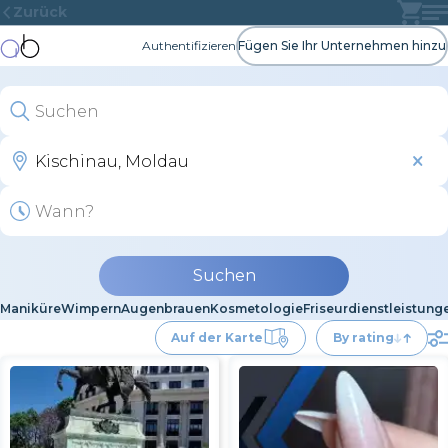
Zurück
Authentifizieren
Fügen Sie Ihr Unternehmen hinzu
Suchen
Maniküre
Wimpern
Augenbrauen
Kosmetologie
Friseurdienstleistung
Auf der Karte
By rating