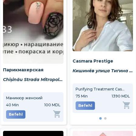
Casmara Prestige
Парикмахерская
Кишинёв улица Тигина 20
Chișinău Strada Mitropolit Varlaam 63/11
Purifying Treatment Casmara
75
Min
1390 MDL
Маникюр женский
40
Min
100 MDL
Befehl
Befehl