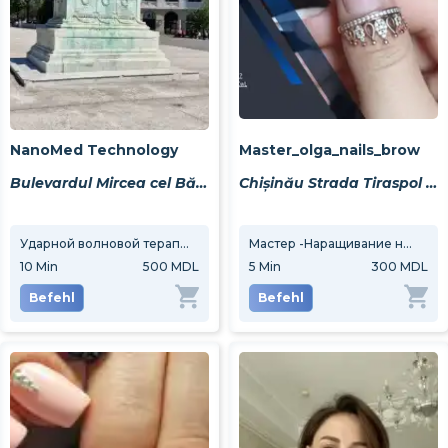
NanoMed Technology
Master_olga_nails_brow
Bulevardul Mircea cel Bătrîn 21
Chișinău Strada Tiraspol 11a
Ударной волновой терапии
Мастер -Наращивание ногтей -Коррекция -Педикюр - Makep - Brow -Прически, Укладки -Покраска волос любой сложности
10
Min
500 MDL
5
Min
300 MDL
Befehl
Befehl