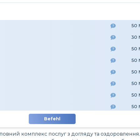
50
30
50
50
50
50
50
50
120
Befehl
50
повний комплекс послуг з догляду та оздоровлення.