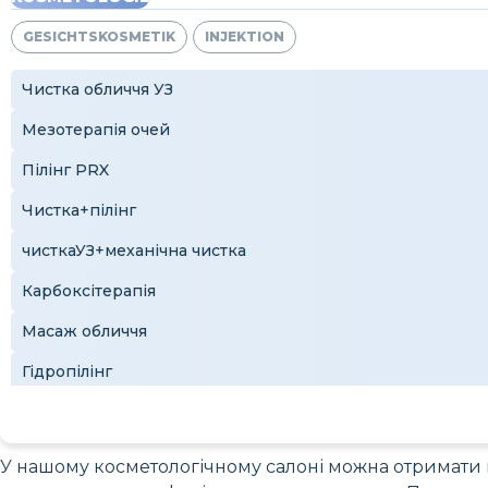
GESICHTSKOSMETIK
INJEKTION
Чистка обличчя УЗ
Мезотерапія очей
Пілінг PRX
Чистка+пілінг
чисткаУЗ+механічна чистка
Карбоксітерапія
Масаж обличчя
Гідропілінг
Масаж обличчя
Класичний догляд
У нашому косметологічному салоні можна отримати 