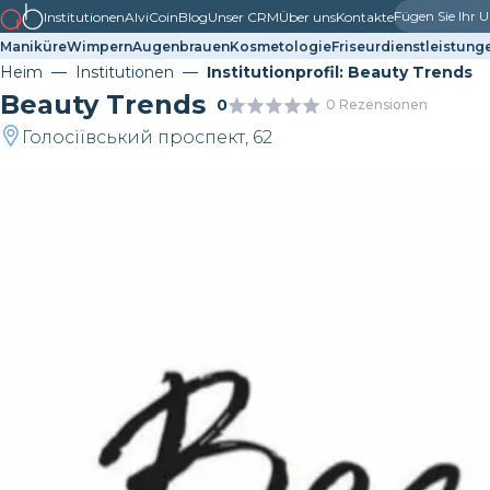
Fügen Sie Ihr
Institutionen
AlviCoin
Blog
Unser CRM
Über uns
Kontakte
Maniküre
Wimpern
Augenbrauen
Kosmetologie
Friseurdienstleistung
Heim
Institutionen
Institutionprofil: Beauty Trends
Beauty Trends
0
0 Rezensionen
Голосіївський проспект, 62