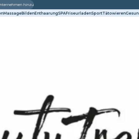
 Unternehmen hinzu
en
Massage
Bilden
Enthaarung
SPA
Friseurladen
Sport
Tätowieren
Gesun