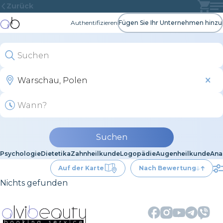
Zurück
Authentifizieren
Fügen Sie Ihr Unternehmen hinzu
Suchen
Psychologie
Dietetika
Zahnheilkunde
Logopädie
Augenheilkunde
Ana
Auf der Karte
Nach Bewertung
Nichts gefunden