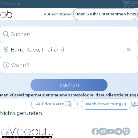
Zurück
Authentifizieren
Fügen Sie Ihr Unternehmen hinzu
Suchen
Maniküre
Wimpern
Augenbrauen
Kosmetologie
Friseurdienstleistung
Auf der Karte
Nach Bewertung
Nichts gefunden