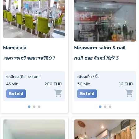
Mamjajaja
Meawarm salon & nail
เขตราชเทวี ซอยราชวิถี 9 1
null ซอย จันทน์ 18/7 3
ทาสีเจล (มือ) ธรรมดา
ต่อเล็บมือ PVC กาวธรรมดา
เพ้นท์เล็บ / นิ้ว
ทาสีเ
45
Min
200 THB
50
Min
30
Min
200 THB
10 THB
45
M
Befehl
Befehl
Befehl
Be