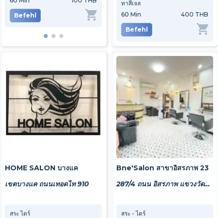
60
Min
100 THB
30
Min
200 THB
45
M
ทาสีเจล
60
Min
400 THB
Befehl
Befehl
Be
Befehl
HOME SALON บางแค
Bne'Salon สาขาอิสรภาพ 23
เขตบางแค ถนนเทอดไท 910
287/4 ถนน อิสรภาพ แขวงวัดท่าพระ เขตบางกอกใหญ่ กรุงเทพมหานคร 10600
สระ ไดร์
สระ ซอย
สระ - ไดร์
สปาค