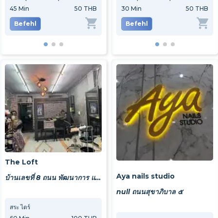
45
Min
50 THB
45
Min
30
Min
100 THB
50 THB
45
M
Befehl
Befehl
Befehl
Be
The Loft
Aya nails studio
บ้านเลขที่ 8 ถนน พัฒนาการ แขวงสวนหลวง เขตสวนกลวง กทม 10250
null ถนนสุขาภิบาล ๕
สระ ไดร์
ตัดผมชาย
ตัดผมผ