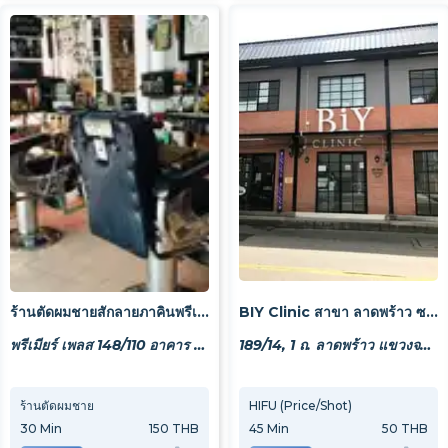
ร้านตัดผมชายสักลายภาคินพรีเมียร์
BIY Clinic สาขา ลาดพร้าว ซอย 1 ( Ladprao Soi 1 Branch )
พรีเมียร์ เพลส 148/110 อาคาร 3 ถ. เสรี 9 แขวงสวนหลวง เขตสวนหลวง กรุงเทพมหานคร 10250
189/14, 1 ถ. ลาดพร้าว แขวงจอมพล เขตจตุจักร กรุงเทพมหานคร 10900, Thailand
ร้านตัดผมชาย
ตัดหรือโกน
HIFU (Price/Shot)
สักลา
30
Min
150 THB
30
Min
45
Min
150 THB
50 THB
120