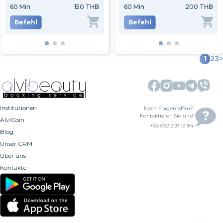
60
Min
150 THB
60
Min
60
Min
350 THB
200 THB
120
Befehl
Befehl
Befehl
Be
1
2
3
>
Institutionen
Noch Fragen offen?
Kontaktieren Sie uns!
AlviCoin
+66 092 293 12 84
Blog
Unser CRM
Über uns
Kontakte