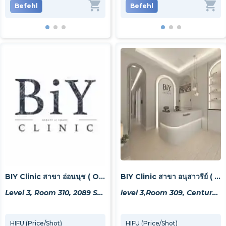
Befehl
Befehl
Befehl
Be
BIY Clinic สาขา อ่อนนุช ( Onnut Branch )
BIY Clinic สาขา อนุสาวรีย์ ( Victory Monument Branch)
Level 3, Room 310, 2089 Sukhumvit Rd, Khwaeng Phra Khanong Nuea, Watthana, Krung Thep Maha Nakhon 10260, Thailand
level 3,Room 309, Century The Movie Plaza, 15 Phaya Thai Rd, Khwaeng Thanon Phaya Thai, Khet Ratchathewi, Krung Thep Maha Nakhon 10400, Thailand
HIFU (Price/Shot)
ฉีดสิว (Price/Acne)
HIFU (Price/Shot)
ดูดสิ