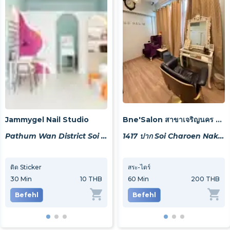
Jammygel Nail Studio
Bne'Salon สาขาเจริญนคร 27
Pathum Wan District Soi Chulalongkorn 9 256/52
1417 ปาก Soi Charoen Nakhon 27, Khwaeng Bang Lamphu Lang, Khet Khlong San, Krung Thep Maha Nakhon 10600, Thailand
ติด Sticker
สระ-ไดร์
Nails Art ,3D ปั้นนูน ติดอะไหล่ ราคาต่อ 1 นิ้ว
ล้าง
30
Min
10 THB
30
Min
60
Min
50 THB
200 THB
60
M
Befehl
Befehl
Befehl
Be