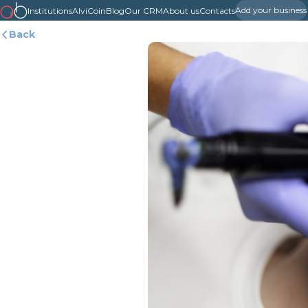
Add your business
Institutions
AlviCoin
Blog
Our CRM
About us
Contacts
Back