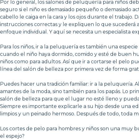
Por lo general, los salones de peluquería para niños de
seguro si el niño es demasiado pequeño o demasiado activ
cabello le caiga en la cara y los ojos durante el trabajo.
instrucciones correctas y le expliquen lo que sucederá a
enfoque individual. Y aquí se necesita un especialista e
Para los niños, ir a la peluquería es también una especi
cuando el niño haya dormido, comido y esté de buen humo
niños como para adultos. Así que ir a cortarse el pelo p
línea del salón de belleza por primera vez de forma gra
Puedes hacer una tradición familiar: ir a la peluquería
amantes de la moda, sino también para los papás. Lo prin
salón de belleza para que el lugar no esté lleno y puedas
Siempre es importante explicarle a su hijo desde una e
limpios y un peinado hermoso. Después de todo, toda m
Los cortes de pelo para hombres y niños son una muy bu
el espejo?