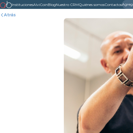
Agreg
Instituciones
AlviCoin
Blog
Nuestro CRM
Quiénes somos
Contactos
Atrás