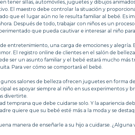
ben tener sillas, automóviles, juguetes y dibujos anima
o. El maestro debe controlar la situación y proporcionar
 Dado que el lugar aún no le resulta familiar al bebé. Es 
hora. Después de todo, trabajar con niños es un proceso 
xperimentado que pueda cautivar e interesar al niño para 
e de entretenimiento, una carga de emociones y alegría. 
r. El registro online de clientes en el salón de belleza
uede ser un asunto familiar y el bebé estará mucho más tr
tuita. Para ver cómo se comportará el bebé.
. Algunos salones de belleza ofrecen juguetes en forma d
cipal es apoyar siempre al niño en sus experimentos y bro
 divertirte.
dad temprana que debe cuidarse solo. Y la apariencia de
adre quiere que su bebé esté más a la moda y se desta
ena manera de enseñarle a su hijo a cuidarse. ¿Alguna 