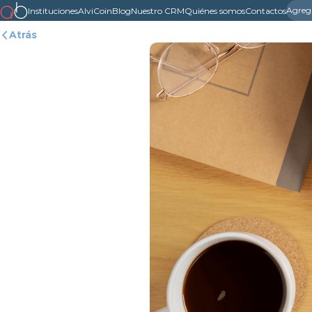
Agreg
Instituciones
AlviCoin
Blog
Nuestro CRM
Quiénes somos
Contactos
Atrás