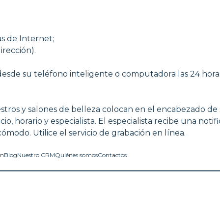
s de Internet;
irección).
esde su teléfono inteligente o computadora las 24 horas
tros y salones de belleza colocan en el encabezado de su
cio, horario y especialista. El especialista recibe una noti
 cómodo. Utilice el servicio de grabación en línea.
in
Blog
Nuestro CRM
Quiénes somos
Contactos