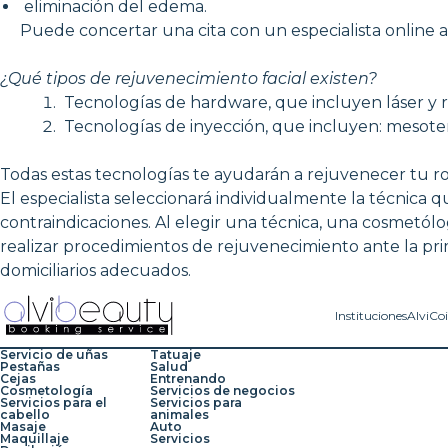
eliminación del edema.
Puede concertar una cita con un especialista online a 
¿Qué tipos de rejuvenecimiento facial existen?
Tecnologías de hardware, que incluyen láser y 
Tecnologías de inyección, que incluyen: mesoterap
Todas estas tecnologías te ayudarán a rejuvenecer tu rost
El especialista seleccionará individualmente la técnica q
contraindicaciones. Al elegir una técnica, una cosmetó
realizar procedimientos de rejuvenecimiento ante la pr
domiciliarios adecuados.
Instituciones
AlviCo
Servicio de uñas
Tatuaje
Pestañas
Salud
Cejas
Entrenando
Cosmetología
Servicios de negocios
Servicios para el
Servicios para
cabello
animales
Masaje
Auto
Maquillaje
Servicios