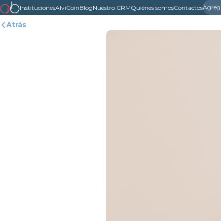
Agreg
Instituciones
AlviCoin
Blog
Nuestro CRM
Quiénes somos
Contactos
Atrás