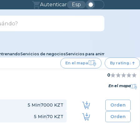
Autenticar
Esp
ntrenando
Servicios de negocios
Servicios para animales
Auto
Servici
En el mapa
By rating
0
En el mapa
5
Min
7000 KZT
Orden
5
Min
70 KZT
Orden