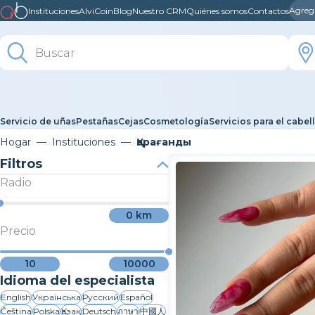
Agreg
Instituciones
AlviCoin
Blog
Nuestro CRM
Quiénes somos
Contactos
Servicio de uñas
Pestañas
Cejas
Cosmetología
Servicios para el cabel
Hogar
Instituciones
Қарағанды
Filtros
Radio
0
km
Precio
10
10000
Idioma del especialista
English
Українська
Русский
Español
Čeština
Polska
Қазақ
Deutsch
ภาษา
中國人