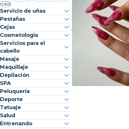
日本語
Servicio de uñas
Pestañas
Cejas
Cosmetología
Servicios para el
cabello
Masaje
Maquillaje
Depilación
SPA
Peluquería
Deporte
Tatuaje
Salud
Entrenando