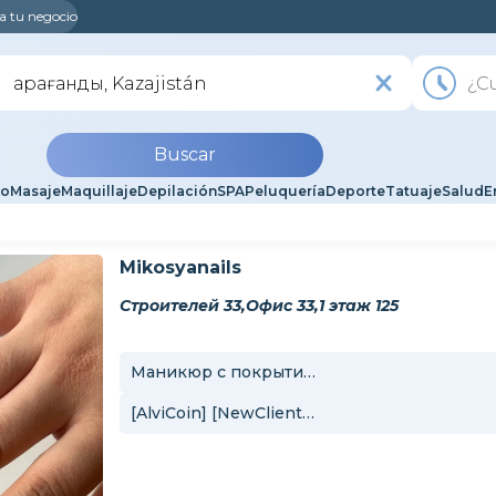
a tu negocio
Buscar
lo
Masaje
Maquillaje
Depilación
SPA
Peluquería
Deporte
Tatuaje
Salud
E
Mikosyanails
Строителей 33,Офис 33,1 этаж 125
Маникюр с покрытием
[AlviCoin] [NewClient] Маникюр с покрытием