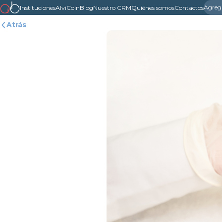
Agreg
Instituciones
AlviCoin
Blog
Nuestro CRM
Quiénes somos
Contactos
Atrás