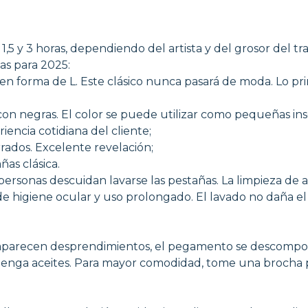
 y 3 horas, dependiendo del artista y del grosor del tra
s para 2025:
n forma de L. Este clásico nunca pasará de moda. Lo princ
 negras. El color se puede utilizar como pequeñas inserc
riencia cotidiana del cliente;
rrados. Excelente revelación;
as clásica.
onas descuidan lavarse las pestañas. La limpieza de alt
e higiene ocular y uso prolongado. El lavado no daña el
vez, aparecen desprendimientos, el pegamento se descompo
tenga aceites. Para mayor comodidad, tome una brocha pa