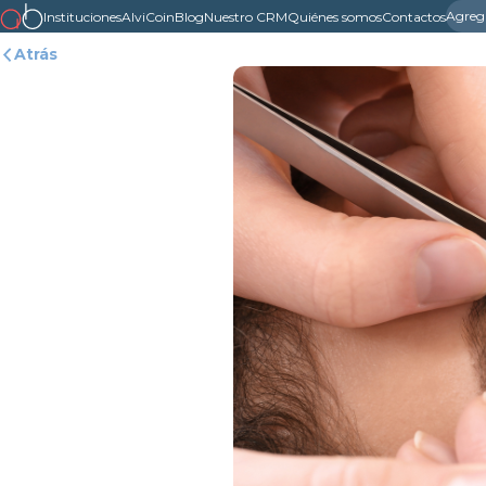
Agreg
Instituciones
AlviCoin
Blog
Nuestro CRM
Quiénes somos
Contactos
Atrás