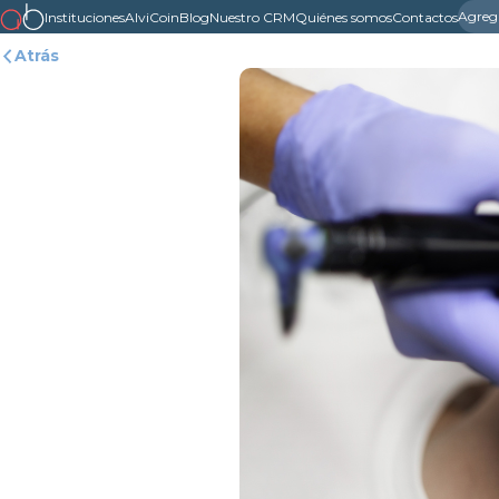
Agreg
Instituciones
AlviCoin
Blog
Nuestro CRM
Quiénes somos
Contactos
Atrás