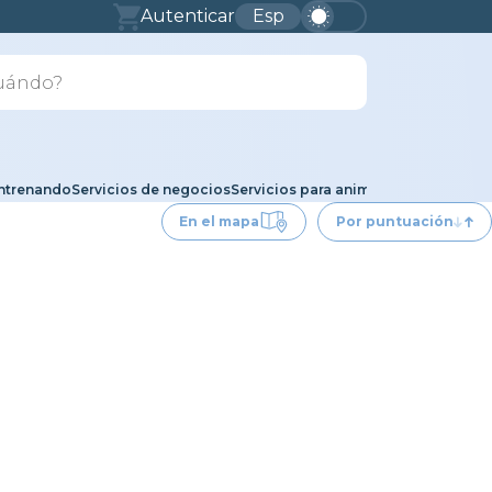
Autenticar
Esp
ntrenando
Servicios de negocios
Servicios para animales
Auto
Servici
En el mapa
Por puntuación