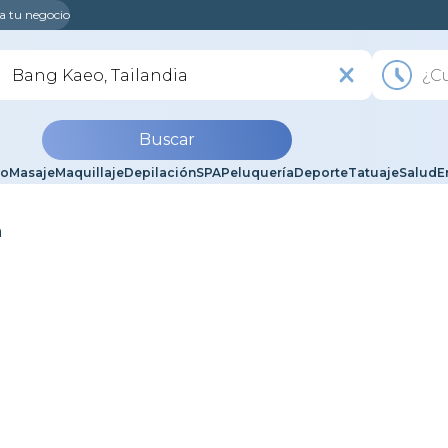
a tu negocio
Buscar
lo
Masaje
Maquillaje
Depilación
SPA
Peluquería
Deporte
Tatuaje
Salud
E
a