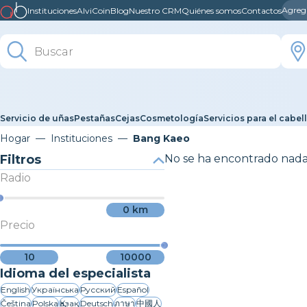
Agreg
Instituciones
AlviCoin
Blog
Nuestro CRM
Quiénes somos
Contactos
Servicio de uñas
Pestañas
Cejas
Cosmetología
Servicios para el cabel
Hogar
Instituciones
Bang Kaeo
Filtros
No se ha encontrado nad
Radio
0
km
Precio
10
10000
Idioma del especialista
English
Українська
Русский
Español
Čeština
Polska
Қазақ
Deutsch
ภาษา
中國人