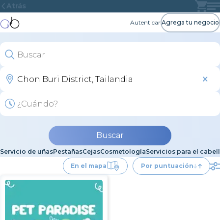
Atrás
Autenticar
Agrega tu negocio
Buscar
Servicio de uñas
Pestañas
Cejas
Cosmetología
Servicios para el cabel
En el mapa
Por puntuación