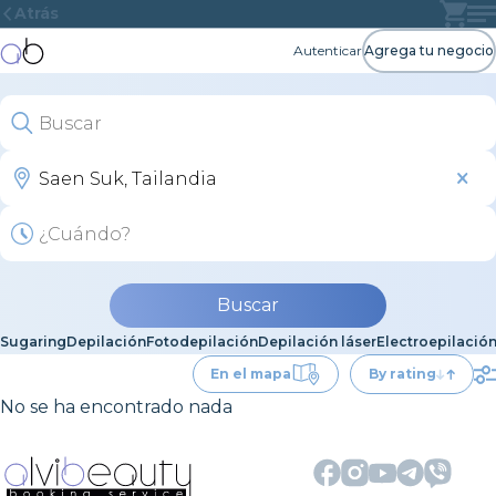
Atrás
Autenticar
Agrega tu negocio
Buscar
Sugaring
Depilación
Fotodepilación
Depilación láser
Electroepilació
En el mapa
By rating
No se ha encontrado nada