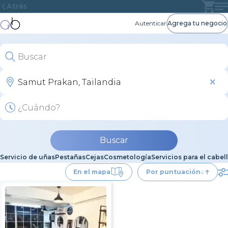
Atrás
Autenticar
Agrega tu negocio
Buscar
Servicio de uñas
Pestañas
Cejas
Cosmetología
Servicios para el cabel
En el mapa
Por puntuación