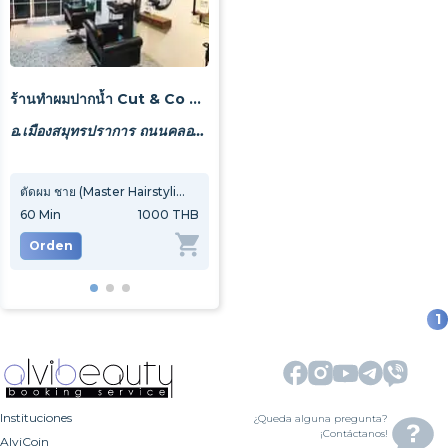
ร้านทำผมปากน้ำ Cut & Co สไตล์เกาหลี
อ.เมืองสมุทรปราการ ถนนคลองตะเค็ดฝั่งตะวันตก 86
ตัดผม ชาย (Master Hairstylist)
ตัดผมหญิง (Master Hairstylist)
ทำสี
60
Min
1000 THB
60
Min
1200 THB
90
M
Orden
Orden
Or
1
Instituciones
¿Queda alguna pregunta?
¡Contáctanos!
AlviCoin