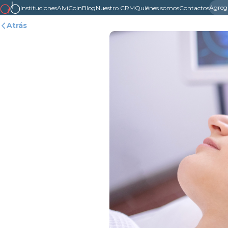
Agreg
Instituciones
AlviCoin
Blog
Nuestro CRM
Quiénes somos
Contactos
Atrás