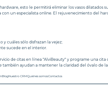
dware, esto le permitirá eliminar los vasos dilatados sup
a con un especialista online. El rejuvenecimiento del h
y cuáles sólo disfrazan la vejez;
e sucede en el interior.
cio de citas en línea "AlviBeauty" y programe una cita c
e también ayudan a mantener la claridad del óvalo de la 
in
Blog
Nuestro CRM
Quiénes somos
Contactos