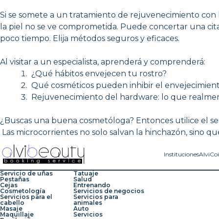
Si se somete a un tratamiento de rejuvenecimiento con har
la piel no se ve comprometida. Puede concertar una cit
poco tiempo. Elija métodos seguros y eficaces.
Al visitar a un especialista, aprenderá y comprenderá:
¿Qué hábitos envejecen tu rostro?
Qué cosméticos pueden inhibir el envejecimiento 
Rejuvenecimiento del hardware: lo que realment
¿Buscas una buena cosmetóloga? Entonces utilice el servi
Las microcorrientes no solo salvan la hinchazón, sino qu
Instituciones
AlviCo
Servicio de uñas
Tatuaje
Pestañas
Salud
Cejas
Entrenando
Cosmetología
Servicios de negocios
Servicios para el
Servicios para
cabello
animales
Masaje
Auto
Maquillaje
Servicios