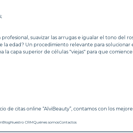
;
profesional, suavizar las arrugas e igualar el tono del ros
de la edad? Un procedimiento relevante para solucionar e
a la capa superior de células "viejas" para que comiencen
cio de citas online “AlviBeauty”, contamos con los mejore
in
Blog
Nuestro CRM
Quiénes somos
Contactos