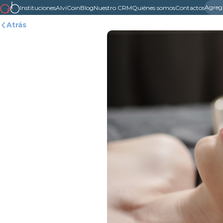
Agreg
Instituciones
AlviCoin
Blog
Nuestro CRM
Quiénes somos
Contactos
Atrás