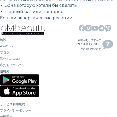
Зона которую хотели бы сделать;
Первый раз или повторно;
Есть ли аллергические реакции.
施設
質問がありますか？
ぜひご連絡ください！
AlviCoin
+380 97 270 38 13
ブログ
私たちのCRM
私たちについて
連絡先
サービス利用規約
プライバシーポリシー
公開契約