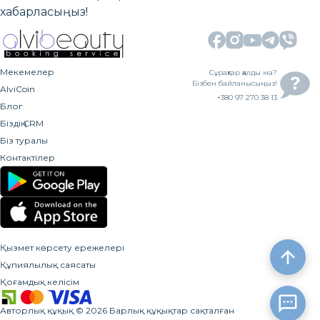
хабарласыңыз!
Мекемелер
Сұрақтар қалды ма?
Бізбен байланысыңыз!
AlviCoin
+380 97 270 38 13
Блог
Біздің CRM
Біз туралы
Контактілер
Қызмет көрсету ережелері
Құпиялылық саясаты
Қоғамдық келісім
Авторлық құқық
©
2026
Барлық құқықтар сақталған