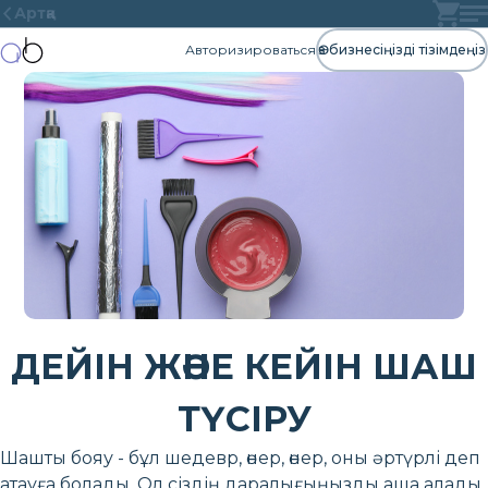
Артқа
Авторизироваться
Өз бизнесіңізді тізімдеңіз
ДЕЙІН ЖӘНЕ КЕЙІН ШАШ
ТҮСІРУ
Шашты бояу - бұл шедевр, өнер, өнер, оны әртүрлі деп
атауға болады. Ол сіздің даралығыңызды аша алады,