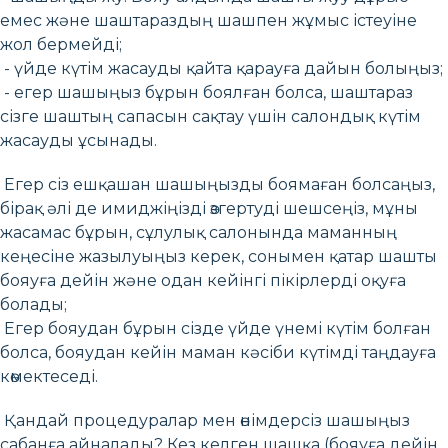
емес және шаштараздың шашпен жұмыс істеуіне
жол бермейді;
- үйде күтім жасауды қайта қарауға дайын болыңыз;
- егер шашыңыз бұрын боялған болса, шаштараз
сізге шаштың сапасын сақтау үшін салондық күтім
жасауды ұсынады.
Егер сіз ешқашан шашыңызды боямаған болсаңыз,
бірақ әлі де имиджіңізді өзгертуді шешсеңіз, мұны
жасамас бұрын, сұлулық салонында маманның
кеңесіне жазылуыңыз керек, сонымен қатар шашты
бояуға дейін және одан кейінгі пікірлерді оқуға
болады;
Егер бояудан бұрын сізде үйде үнемі күтім болған
болса, бояудан кейін маман кәсіби күтімді таңдауға
көмектеседі.
Қандай процедуралар мен өнімдерсіз шашыңыз
сабанға айналады? Кез келген шашқа (бояуға дейін