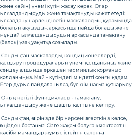
және кейін) үнемі күтім жасау керек. Олар
ылғалдандыруды және тамақтануды қажет етеді:
ылғалдану нәрлендіретін маскалардың құрамында
болатын ақуыздың арқасында пайда болады және
мұндай ылғалдандырудың арқасында тамақтану
(белок) ұзақ уақытқа созылады.
Сондықтан маскаларды, кондиционерлерді,
қалдыру процедураларын үнемі қолданыңыз және
сәндеу алдында әрқашан термиялық қорғаныс
қолданыңыз. Май - күтімдегі міндетті соңғы қадам.
Егер дұрыс пайдаланылса, бұл өнім нағыз құтқарылу!
Оның негізгі функциялары - тамақтану,
ылғалдандыру және шашты қалпына келтіру.
Сондықтан, өміріңізде бір нәрсені өзгерткіңіз келсе,
өзіңізден бастаңыз! Сізге жақсы болуға көмектесетін
кәсіби мамандар жұмыс істейтін салонға