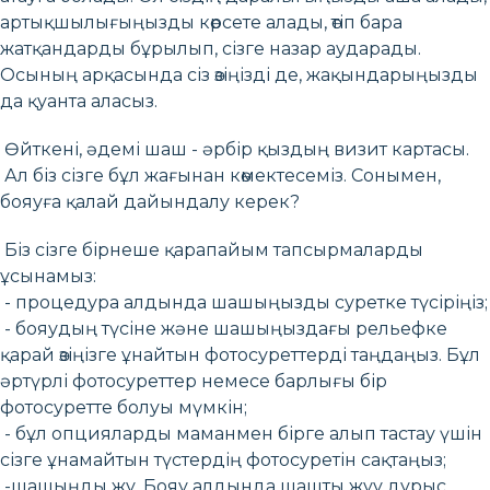
артықшылығыңызды көрсете алады, өтіп бара
жатқандарды бұрылып, сізге назар аударады.
Осының арқасында сіз өзіңізді де, жақындарыңызды
да қуанта аласыз.
Өйткені, әдемі шаш - әрбір қыздың визит картасы.
Ал біз сізге бұл жағынан көмектесеміз. Сонымен,
бояуға қалай дайындалу керек?
Біз сізге бірнеше қарапайым тапсырмаларды
ұсынамыз:
- процедура алдында шашыңызды суретке түсіріңіз;
- бояудың түсіне және шашыңыздағы рельефке
қарай өзіңізге ұнайтын фотосуреттерді таңдаңыз. Бұл
әртүрлі фотосуреттер немесе барлығы бір
фотосуретте болуы мүмкін;
- бұл опцияларды маманмен бірге алып тастау үшін
сізге ұнамайтын түстердің фотосуретін сақтаңыз;
-шашыңды жу. Бояу алдында шашты жуу дұрыс