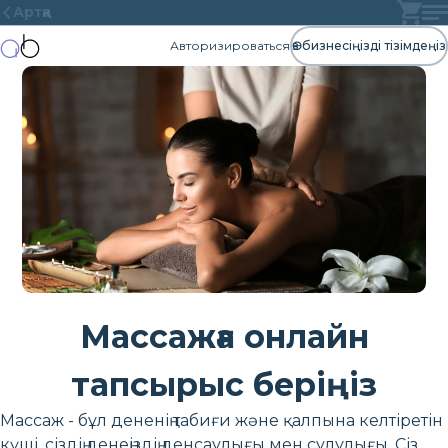
Артқа
Авторизироваться
Өз бизнесіңізді тізімдеңіз
Массажға онлайн
тапсырыс беріңіз
Массаж - бұл дененің табиғи және қалпына келтіретін
күші, сіздің денеңіздің денсаулығы мен сұлулығы. Сіз