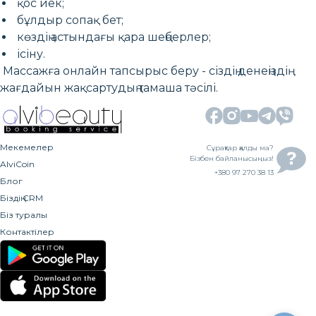
қос иек;
бұлдыр сопақ бет;
көздің астындағы қара шеңберлер;
ісіну.
Массажға онлайн тапсырыс беру - сіздің денеңіздің
жағдайын жақсартудың тамаша тәсілі.
Мекемелер
Сұрақтар қалды ма?
Бізбен байланысыңыз!
AlviCoin
+380 97 270 38 13
Блог
Біздің CRM
Біз туралы
Контактілер