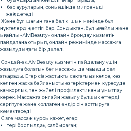
буындардың икемділігін арттырады;
бас ауруларын, соның ішінде мигреньді
жеңілдетеді.
Және бұл шағын ғана бөлік, шын мәнінде бұл
нүктелердің көптігі бар. Сондықтан, бұл ыңғайлы және
ыңғайлы «AlviBeauty» онлайн брондау қызметін
пайдалана отырып, онлайн режимінде массажға
жазылудың тағы бір дәлелі.
Сондай-ақ AlviBeauty қызметін пайдалану үшін
жазылуға болатын бет массажы да маңызды рөл
атқарады. Егер сіз жастықты сақтағыңыз келсе, кез
келген жасқа байланысты өзгерістермен күресуде
қамқорлық пен жүйелі профилактиканы ұмытпау
керек. Массажға онлайн жазылу бұлшық еттерді
сергітуге және коллаген өндірісін арттыруға
көмектеседі.
Сізге массаж курсы қажет, егер:
тері борпылдақ, салбыраған;