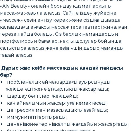
«AlviBeauty» онлайн брондау қызметі арқылы
массажға жазыла аласыз. Сайтта іздеу жүйесіне
«массаж» сөзін енгізу керек және сіздің алдыңызда
қалаңыздағы ең жақсы массаж терапевттері жиналған
терезе пайда болады. Сіз барлық мамандардың
портфолиосын бағалар, нақты шолулар бойынша
салыстыра аласыз және өзіңіз үшін дұрыс маманды
таңдай аласыз.
Дұрыс және кәсіби массаждың қандай пайдасы
бар?
проблемалық аймақтардағы ауырсынуды
жеңілдетеді және ұтқырлықты жақсартады;
шаршау белгілері жеңілдейді;
қан айналымын жақсартуға көмектеседі;
депрессия мен мазасыздықты азайтады;
иммунитетті арттырады;
дененің және терінің жалпы жағдайын жақсартады;